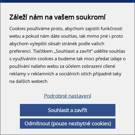
Administrativní haly
Autosalony, servisy
Záleží nám na vašem soukromí
Výrobní areály
Skladové haly
Cookies používáme proto, abychom zajistili funkčnosti
Zemědělské haly
Konzolové regály
webu a pokud nám dáte souhlas, tak mimo jiné i proto
abychom vylepšili obsah stránek podle vašich
RYCHLÝ KONTAKT
preferencí. Tlačítkem „Souhlasit a zavřít“ udělíte souhlas
s využíváním cookies a budeme tak moci předat údaje o
používání našeho webu za účelem zobrazení cílené
reklamy v reklamních a sociálních sítích případně taky
na dalších webech.
ODESLAT
Podrobné nastavení
Souhlasit a zavřít
© Unihal 2014
Odmítnout (pouze nezbytné cookies)
Created by
ArtWeby
| Powered by
ArtCMS