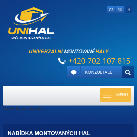
CS
SK
UNIVERZÁLNÍ
HALY
MONTOVANÉ
+420 702 107 815
KONZULTACE
TOGGLE
MENU
NAVIGATI
Spolehlivost, kvalita.
NABÍDKA MONTOVANÝCH HAL