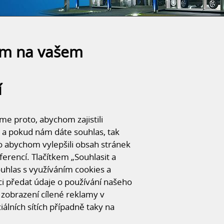
ám na vašem
MONTOVANÉ HALY DLE ODVĚTVÍ
í
e proto, abychom zajistili
Y
VÝROBNÍ AREÁLY
SKLADOVÉ HALY
 a pokud nám dáte souhlas, tak
o abychom vylepšili obsah stránek
ferencí. Tlačítkem „Souhlasit a
souhlas s využíváním cookies a
 předat údaje o používání našeho
zobrazení cílené reklamy v
iálních sítích případně taky na