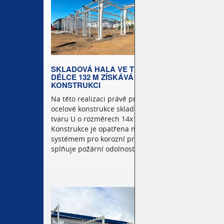
SKLADOVÁ HALA VE TVARU U O
ZÍSKAL
DÉLCE 132 M ZÍSKÁVÁ OCELOVOU
STAVB
KONSTRUKCI
KRAJE
STŘEL
Na této realizaci právě probíhá montáž
S velko
ocelové konstrukce skladové haly ve
realizac
tvaru U o rozměrech 14x132x4,66 m.
Servis 
Konstrukce je opatřena nátěrovým
v prest
systémem pro korozní prostředí C3 a
Zlínskéh
splňuje požární odolnost R30. (
více
)