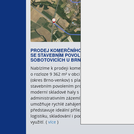
PRODEJ KOMERČNÍHO POZEMKU
NOVĚ 
SE STAVEBNÍM POVOLENÍM V
TRYSK
SOBOTOVICÍCH U BRNA
POVR
Nabízíme k prodeji komerční pozemek
Potřebuj
o rozloze 9 362 m² v obci Sobotovice
zinková
(okres Brno-venkov) s platným
nově na
stavebním povolením pro výstavbu
ocelovýc
moderní skladové haly s
2½ pro 
administrativním zázemím. Projekt
(
více
)
umožňuje rychlé zahájení realizace a
představuje ideální příležitost pro
logistiku, skladování i podnikatelské
využití. (
více
)