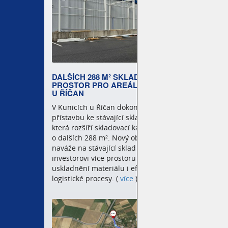
DALŠÍCH 288 M² SKLADOVÝCH
UNIHA
PROSTOR PRO AREÁL V KUNICÍCH
FESTI
U ŘÍČAN
Když js
V Kunicích u Říčan dokončujeme
postavil
přístavbu ke stávající skladové hale,
festiva
která rozšíří skladovací kapacitu areálu
nás pře
o dalších 288 m². Nový objekt plynule
Letos js
naváže na stávající sklad a přinese
a máme 
investorovi více prostoru pro
krásná 
uskladnění materiálu i efektivnější
logistické procesy. (
více
)