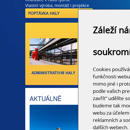
zákazníkovi
POPTÁVKA HALY
Vlastní výroba, montáž i projekce
POPTÁVKA HALY
POPTÁVKA HALY
POPTÁVKA HALY
Záleží n
soukrom
Cookies používám
ADMINISTRATIVNÍ HALY
AUTOSALONY, SERVIS
funkčnosti webu
mimo jiné i prot
podle vašich pre
AKTUÁLNĚ
zavřít“ udělíte 
budeme tak moci
webu za účelem 
reklamních a soc
dalších webech.