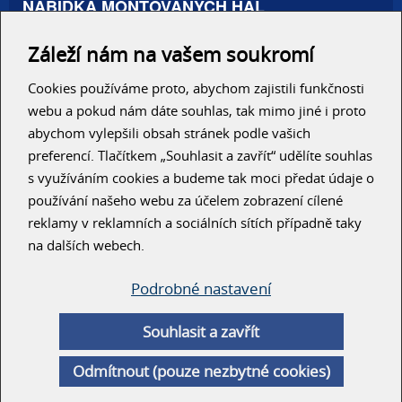
NABÍDKA MONTOVANÝCH HAL
Administrativní haly
Záleží nám na vašem soukromí
Autosalony, servisy
Výrobní areály
Skladové haly
Cookies používáme proto, abychom zajistili funkčnosti
Zemědělské haly
webu a pokud nám dáte souhlas, tak mimo jiné i proto
Konzolové regály
abychom vylepšili obsah stránek podle vašich
preferencí. Tlačítkem „Souhlasit a zavřít“ udělíte souhlas
RYCHLÝ KONTAKT
s využíváním cookies a budeme tak moci předat údaje o
používání našeho webu za účelem zobrazení cílené
reklamy v reklamních a sociálních sítích případně taky
na dalších webech.
Podrobné nastavení
ODESLAT
Souhlasit a zavřít
© Unihal 2014
Odmítnout (pouze nezbytné cookies)
Created by
ArtWeby
| Powered by
ArtCMS