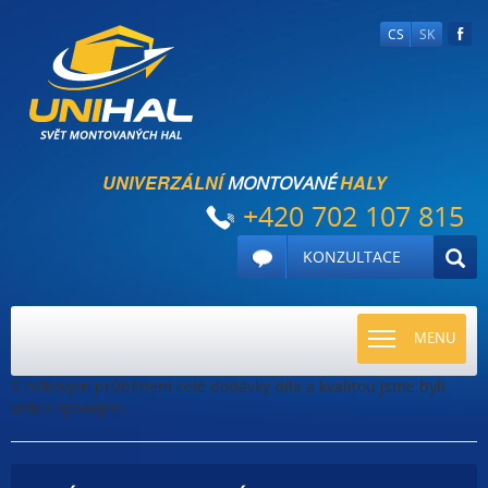
CS
SK
UNIVERZÁLNÍ
HALY
MONTOVANÉ
+420 702 107 815
KONZULTACE
TOGGLE
MENU
NAVIGATI
S celkovým průběhem celé dodávky díla a kvalitou jsme byli
velice spokojeni.