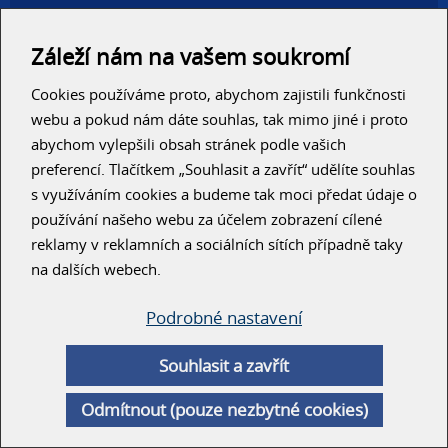
Administrativní haly
Autosalony, servisy
Záleží nám na vašem soukromí
Výrobní areály
Skladové haly
Cookies používáme proto, abychom zajistili funkčnosti
Zemědělské haly
Konzolové regály
webu a pokud nám dáte souhlas, tak mimo jiné i proto
abychom vylepšili obsah stránek podle vašich
RYCHLÝ KONTAKT
preferencí. Tlačítkem „Souhlasit a zavřít“ udělíte souhlas
s využíváním cookies a budeme tak moci předat údaje o
používání našeho webu za účelem zobrazení cílené
reklamy v reklamních a sociálních sítích případně taky
na dalších webech.
ODESLAT
Podrobné nastavení
Souhlasit a zavřít
© Unihal 2014
Odmítnout (pouze nezbytné cookies)
Created by
ArtWeby
| Powered by
ArtCMS