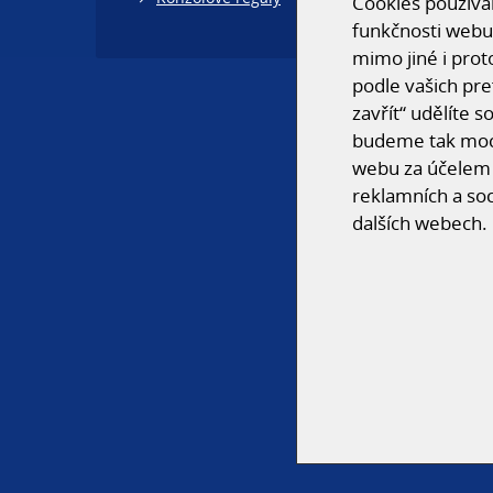
Cookies používám
funkčnosti webu
mimo jiné i prot
podle vašich pre
zavřít“ udělíte 
budeme tak moci
webu za účelem 
reklamních a soc
dalších webech.