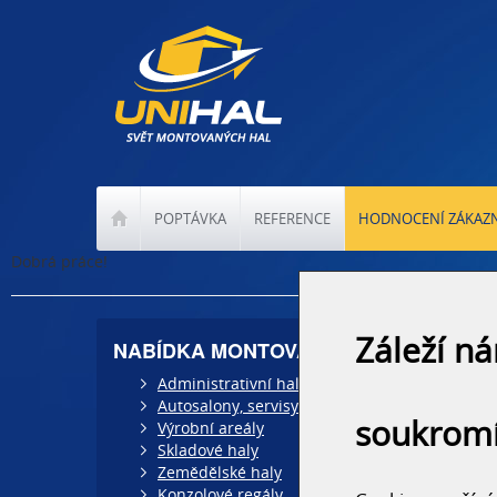
POPTÁVKA
REFERENCE
HODNOCENÍ ZÁKAZ
Dobrá práce!
Záleží n
NABÍDKA MONTOVANÝCH HAL
Administrativní haly
Autosalony, servisy
soukrom
Výrobní areály
Skladové haly
Zemědělské haly
Konzolové regály