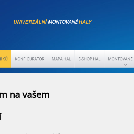
UNIVERZÁLNÍ
HALY
MONTOVANÉ
NÍKŮ
KONFIGURÁTOR
MAPA HAL
E-SHOP HAL
MONTOVANÉ 
ám na vašem
RYCHLÝ KONTAKT
í