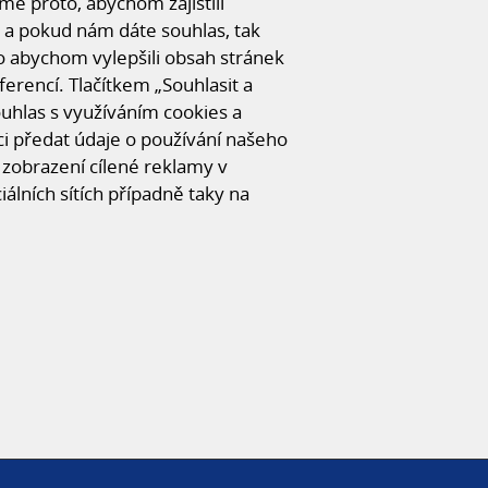
e proto, abychom zajistili
 a pokud nám dáte souhlas, tak
o abychom vylepšili obsah stránek
ferencí. Tlačítkem „Souhlasit a
© Unihal 2014
souhlas s využíváním cookies a
Created by
ArtWeby
| Powered by
ArtCMS
 předat údaje o používání našeho
zobrazení cílené reklamy v
iálních sítích případně taky na