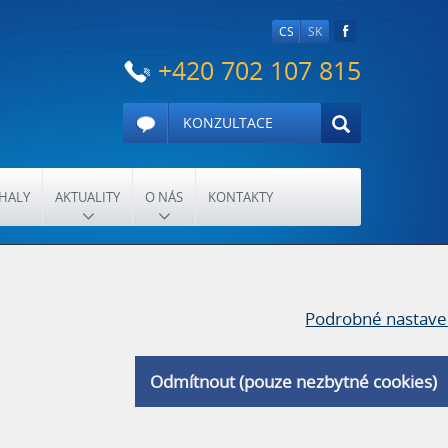
CS
SK
+420 702 107 815
KONZULTACE
HALY
AKTUALITY
O NÁS
KONTAKTY
Podrobné nastave
Odmítnout (pouze nezbytné cookies)