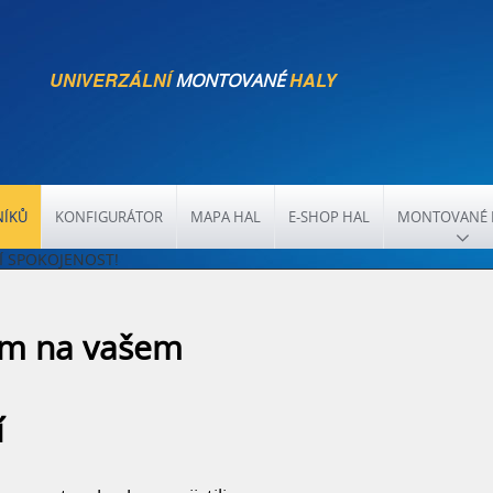
UNIVERZÁLNÍ
HALY
MONTOVANÉ
NÍKŮ
KONFIGURÁTOR
MAPA HAL
E-SHOP HAL
MONTOVANÉ 
LNÍ SPOKOJENOST!
ám na vašem
RYCHLÝ KONTAKT
í