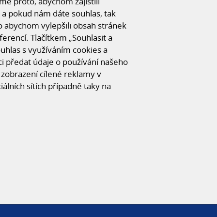
e proto, abychom zajistili
 a pokud nám dáte souhlas, tak
o abychom vylepšili obsah stránek
ferencí. Tlačítkem „Souhlasit a
© Unihal 2014
souhlas s využíváním cookies a
Created by
ArtWeby
| Powered by
ArtCMS
 předat údaje o používání našeho
zobrazení cílené reklamy v
iálních sítích případně taky na