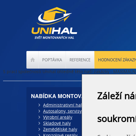
POPTÁVKA
REFERENCE
HODNOCENÍ ZÁKAZ
S prací společnosti Unihal ohledně této naší zakázky - MAXIMÁ
Záleží n
NABÍDKA MONTOVANÝCH HAL
Administrativní haly
Autosalony, servisy
soukrom
Výrobní areály
Skladové haly
Zemědělské haly
Konzolové regály