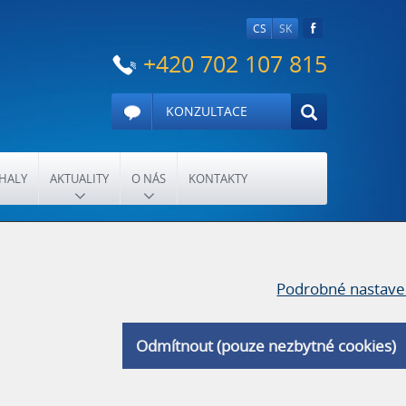
CS
SK
+420 702 107 815
KONZULTACE
HALY
AKTUALITY
O NÁS
KONTAKTY
Podrobné nastave
Odmítnout (pouze nezbytné cookies)