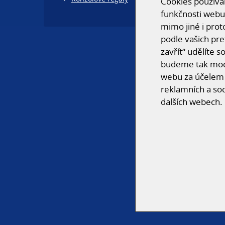
Cookies používám
funkčnosti webu
mimo jiné i prot
podle vašich pre
zavřít“ udělíte 
budeme tak moci
webu za účelem 
reklamních a soc
dalších webech.