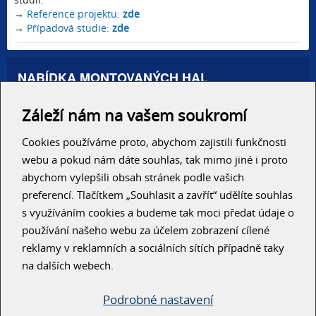
→
Reference projektu:
zde
→
Případová studie:
zde
NABÍDKA MONTOVANÝCH HAL
Administrativní haly
Záleží nám na vašem soukromí
Autosalony, servisy
Výrobní areály
Skladové haly
Cookies používáme proto, abychom zajistili funkčnosti
Zemědělské haly
webu a pokud nám dáte souhlas, tak mimo jiné i proto
Konzolové regály
abychom vylepšili obsah stránek podle vašich
preferencí. Tlačítkem „Souhlasit a zavřít“ udělíte souhlas
RYCHLÝ KONTAKT
s využíváním cookies a budeme tak moci předat údaje o
používání našeho webu za účelem zobrazení cílené
reklamy v reklamních a sociálních sítích případně taky
na dalších webech.
Podrobné nastavení
ODESLAT