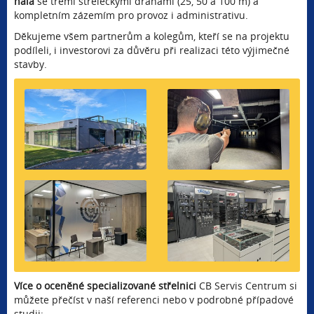
hala
se třemi střeleckými drahami (25, 50 a 100 m) a
kompletním zázemím pro provoz i administrativu.
Děkujeme všem partnerům a kolegům, kteří se na projektu
podíleli, i investorovi za důvěru při realizaci této výjimečné
stavby.
Více o oceněné specializované střelnici
CB Servis Centrum si
můžete přečíst v naší referenci nebo v podrobné případové
studii: