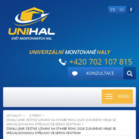
CS
SK
UNIVERZÁLNÍ
HALY
MONTOVANÉ
+420 702 107 815
KONZULTACE
TOGGLE
MENU
NAVIGATI
AKTUALITY
Z FIRMY
ZÍSKALI JSME ČESTNÉ UZNÁNÍ NA STAVBĚ ROKU 2026 ZLÍNSKÉHO KRAJE SE
SPECIALIZOVANOU STŘELNICÍ CB SERVIS CENTRUM
ZÍSKALI JSME ČESTNÉ UZNÁNÍ NA STAVBĚ ROKU 2026 ZLÍNSKÉHO KRAJE SE
SPECIALIZOVANOU STŘELNICÍ CB SERVIS CENTRUM