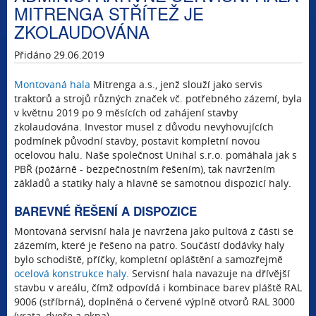
MITRENGA STŘÍTEŽ JE
ZKOLAUDOVÁNA
Přidáno 29.06.2019
Montovaná hala
Mitrenga a.s., jenž slouží jako servis
traktorů a strojů různých značek vč. potřebného zázemí, byla
v květnu 2019 po 9 měsících od zahájení stavby
zkolaudována. Investor musel z důvodu nevyhovujících
podmínek původní stavby, postavit kompletní novou
ocelovou halu. Naše společnost Unihal s.r.o. pomáhala jak s
PBŘ (požárně - bezpečnostním řešením), tak navržením
základů a statiky haly a hlavně se samotnou dispozicí haly.
BAREVNÉ ŘEŠENÍ A DISPOZICE
Montovaná servisní hala je navržena jako pultová z části se
zázemím, které je řešeno na patro. Součástí dodávky haly
bylo schodiště, příčky, kompletní opláštění a samozřejmě
ocelová konstrukce haly
. Servisní hala navazuje na dřívější
stavbu v areálu, čímž odpovídá i kombinace barev pláště RAL
9006 (stříbrná), doplněná o červené výplně otvorů RAL 3000
(vrata, dveře a okna)