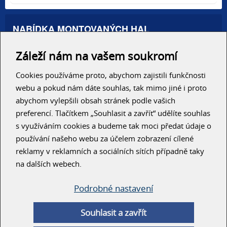
NABÍDKA MONTOVANÝCH HAL
Administrativní haly
Záleží nám na vašem soukromí
Autosalony, servisy
Výrobní areály
Skladové haly
Cookies používáme proto, abychom zajistili funkčnosti
Zemědělské haly
webu a pokud nám dáte souhlas, tak mimo jiné i proto
Konzolové regály
abychom vylepšili obsah stránek podle vašich
preferencí. Tlačítkem „Souhlasit a zavřít“ udělíte souhlas
RYCHLÝ KONTAKT
s využíváním cookies a budeme tak moci předat údaje o
používání našeho webu za účelem zobrazení cílené
reklamy v reklamních a sociálních sítích případně taky
na dalších webech.
Podrobné nastavení
ODESLAT
Souhlasit a zavřít