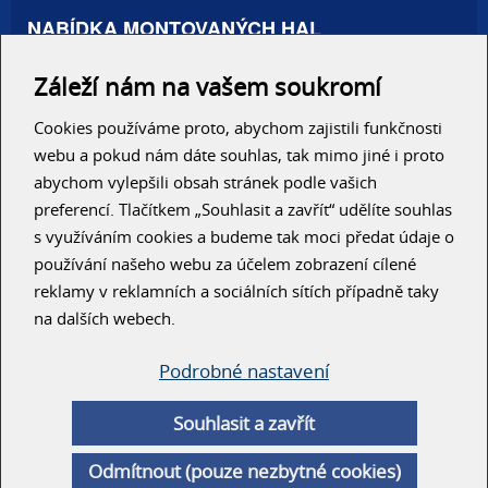
NABÍDKA MONTOVANÝCH HAL
Administrativní haly
Záleží nám na vašem soukromí
Autosalony, servisy
Výrobní areály
Skladové haly
Cookies používáme proto, abychom zajistili funkčnosti
Zemědělské haly
webu a pokud nám dáte souhlas, tak mimo jiné i proto
Konzolové regály
abychom vylepšili obsah stránek podle vašich
preferencí. Tlačítkem „Souhlasit a zavřít“ udělíte souhlas
RYCHLÝ KONTAKT
s využíváním cookies a budeme tak moci předat údaje o
používání našeho webu za účelem zobrazení cílené
reklamy v reklamních a sociálních sítích případně taky
na dalších webech.
Podrobné nastavení
ODESLAT
Souhlasit a zavřít
© Unihal 2014
Odmítnout (pouze nezbytné cookies)
Created by
ArtWeby
| Powered by
ArtCMS