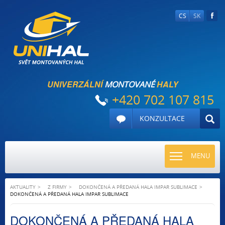
CS
SK
UNIVERZÁLNÍ
HALY
MONTOVANÉ
+420 702 107 815
KONZULTACE
TOGGLE
MENU
NAVIGATI
AKTUALITY
Z FIRMY
DOKONČENÁ A PŘEDANÁ HALA IMPAR SUBLIMACE
DOKONČENÁ A PŘEDANÁ HALA IMPAR SUBLIMACE
DOKONČENÁ A PŘEDANÁ HALA