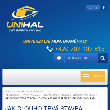
CS
SK
UNIVERZÁLNÍ
HALY
MONTOVANÉ
+420 702 107 815
KONZULTACE
TOGGLE
MENU
NAVIGATI
O NÁS
PORADNA A ZAJÍMAVOSTI
JAK DLOUHO TRVÁ STAVBA MONTOVANÉ HALY? PŘEHLED JEDNOTLIVÝCH FÁZÍ
JAK DLOUHO TRVÁ STAVBA MONTOVANÉ HALY? PŘEHLED JEDNOTLIVÝCH FÁZÍ
JAK DLOUHO TRVÁ STAVBA