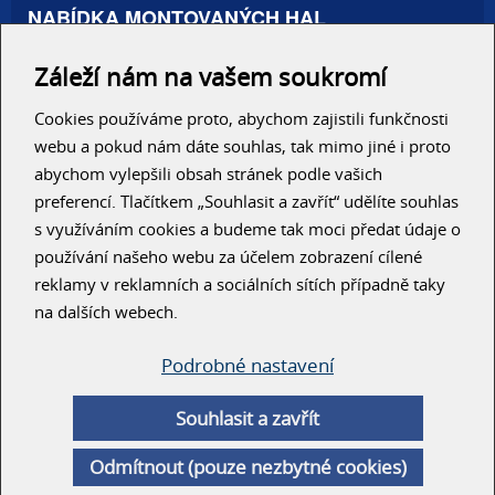
NABÍDKA MONTOVANÝCH HAL
Administrativní haly
Záleží nám na vašem soukromí
Autosalony, servisy
Výrobní areály
Skladové haly
Cookies používáme proto, abychom zajistili funkčnosti
Zemědělské haly
webu a pokud nám dáte souhlas, tak mimo jiné i proto
Konzolové regály
abychom vylepšili obsah stránek podle vašich
preferencí. Tlačítkem „Souhlasit a zavřít“ udělíte souhlas
RYCHLÝ KONTAKT
s využíváním cookies a budeme tak moci předat údaje o
používání našeho webu za účelem zobrazení cílené
reklamy v reklamních a sociálních sítích případně taky
na dalších webech.
Podrobné nastavení
ODESLAT
Souhlasit a zavřít
© Unihal 2014
Odmítnout (pouze nezbytné cookies)
Created by
ArtWeby
| Powered by
ArtCMS