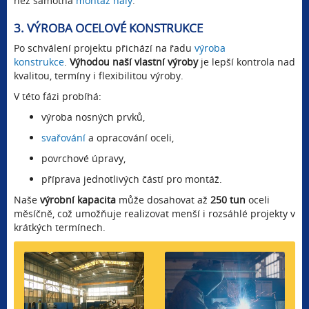
než samotná
montáž haly
.
3. VÝROBA OCELOVÉ KONSTRUKCE
Po schválení projektu přichází na řadu
výroba
konstrukce
.
Výhodou
naší vlastní výroby
je lepší kontrola nad
kvalitou, termíny i flexibilitou výroby.
V této fázi probíhá:
výroba nosných prvků,
svařování
a opracování oceli,
povrchové úpravy,
příprava jednotlivých částí pro montáž.
Naše
výrobní kapacita
může dosahovat až
250 tun
oceli
měsíčně, což umožňuje realizovat menší i rozsáhlé projekty v
krátkých termínech.