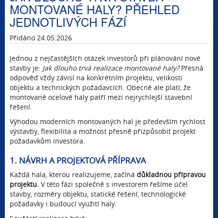
MONTOVANÉ HALY? PŘEHLED
JEDNOTLIVÝCH FÁZÍ
Přidáno 24.05.2026
Jednou z nejčastějších otázek investorů při plánování nové
stavby je:
Jak dlouho trvá realizace montované haly?
Přesná
odpověď vždy závisí na konkrétním projektu, velikosti
objektu a technických požadavcích. Obecně ale platí, že
montované ocelové haly patří mezi nejrychlejší stavební
řešení.
Výhodou moderních montovaných hal je především rychlost
výstavby, flexibilita a možnost přesně přizpůsobit projekt
požadavkům investora.
1. NÁVRH A PROJEKTOVÁ PŘÍPRAVA
Každá hala, kterou realizujeme, začíná
důkladnou přípravou
projektu.
V této fázi společně s investorem řešíme účel
stavby, rozměry objektu, statické řešení, technologické
požadavky i budoucí využití haly.