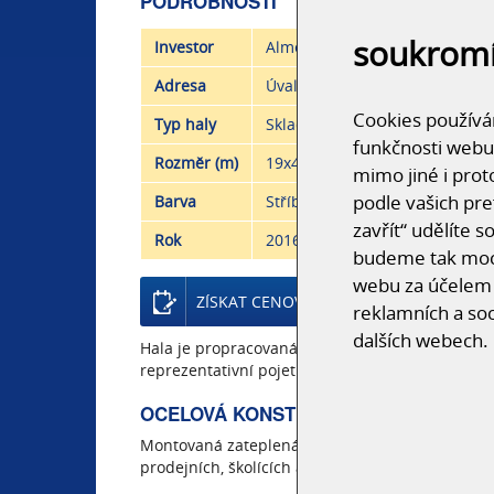
PODROBNOSTI
soukrom
Investor
Almeco
Adresa
Úvaly u Prahy
Cookies používám
Typ haly
Skladové, Administrativní, prod
funkčnosti webu
Rozměr (m)
19x46x7,3
mimo jiné i prot
podle vašich pre
Barva
Stříbrná
zavřít“ udělíte 
Rok
2016
budeme tak moci
webu za účelem 
ZÍSKAT CENOVOU NABÍDKU
reklamních a soc
dalších webech.
Hala je propracovaná do detailu, luxusní zpraco
reprezentativní pojetí haly.
OCELOVÁ KONSTRUKCE HALY ALMEC
Montovaná zateplená ocelová hala dosahuje ro
prodejních, školících a reprezentativních prosto