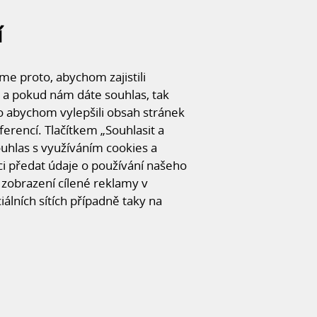
í
e proto, abychom zajistili
ejní
 a pokud nám dáte souhlas, tak
o abychom vylepšili obsah stránek
ferencí. Tlačítkem „Souhlasit a
souhlas s využíváním cookies a
 předat údaje o používání našeho
FOTOGALERI
zobrazení cílené reklamy v
CHCI SE ZEPTAT
iálních sítích případně taky na
vání exteriéru i interiéru umocňuje
O
změrů 19x46x7,3 a je luxusním vypracováním
r investora.