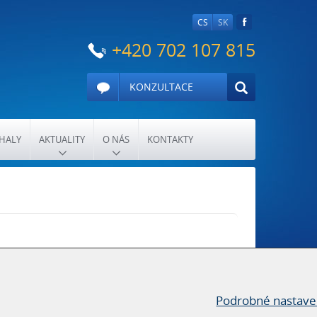
CS
SK
+420 702 107 815
KONZULTACE
HALY
AKTUALITY
O NÁS
KONTAKTY
Podrobné nastave