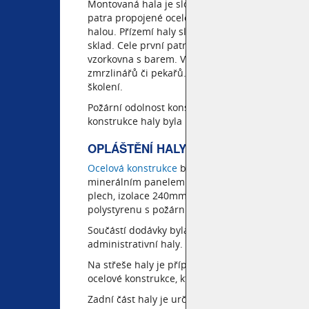
Montovaná hala je složená z rámové ocelové kon
patra propojené ocelovým schodištěm, v zadní čás
halou. Přízemí haly slouží převážně jako techni
sklad. Cele první patro je řešeno jako školící s
vzorkovna s barem. V další části je pak školící s
zmrzlinářů či pekařů. Školící místnosti jsou dvě,
školení.
Požární odolnost konstrukce je řešená sádrokar
konstrukce haly byla kotvena k betonovým zákl
OPLÁŠTĚNÍ HALY ALMECO
Ocelová konstrukce
byla opláštěná sendvičový
minerálním panelem tl.150mm na bocích. Část st
plech, izolace 240mm a folie SIKA systémem Co
polystyrenu s požární odolností REI 30 DP1).
Součástí dodávky byla přední prosklená fasáda
administrativní haly.
Na střeše haly je příprava pro budoucí FV elekt
ocelové konstrukce, které vynáší technologie vz
Zadní část haly je určena k provozní činnosti in