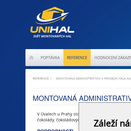
POPTÁVKA
REFERENCE
HODNOCENÍ ZÁKAZ
REFERENCE
MONTOVANÁ ADMINISTRATIVNÍ A PRODEJNÍ HALA A
MONTOVANÁ ADMINISTRATIV
V Úvalech u Prahy stojí nová administrativně pr
čokolády, čokoládových ozdob a surovin pro výr
Záleží n