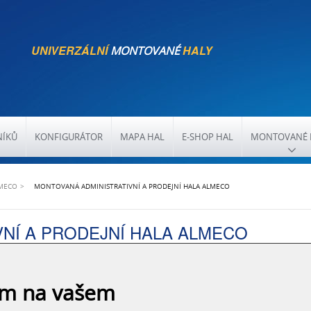
UNIVERZÁLNÍ
HALY
MONTOVANÉ
NÍKŮ
KONFIGURÁTOR
MAPA HAL
E-SHOP HAL
MONTOVANÉ 
LMECO
MONTOVANÁ ADMINISTRATIVNÍ A PRODEJNÍ HALA ALMECO
NÍ A PRODEJNÍ HALA ALMECO
odejní hala společnosti Almeco - dodavatele
obu zmrzliny.
ám na vašem