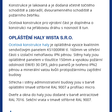
Konstrukce je lakovaná a je dodaná včetně točitého
schodiště a zábradlí, dvouramenného schodiště a
požárního žebříku.
Ocelová konstrukce pro výrobní část je doplněna o
konstrukci na jeřábovou dráhu s nosností 8 tun.
OPLÁŠTĚNÍ HALY WISTA S.R.O.
Ocelová konstrukce haly
je opláštěná vysoce kvalitním
sendvičovým panelem KS1000RW tl. 160mm ve střešní
části s izolační nehořlavou IPN pěnou. Stěny haly jsou
opláštěné panelem v tloušťce 150mm a vysokou požární
odolností EW/EI 30 DP3, jádro panelů je tvořeno IPN2
pěnou a minerální vatou kvůli protipožárnímu zajištění
budovy.
Střecha i stěny administrativní budovy jsou v barvě
opláštění tmavě stříbrné RAL 9007 a profilaci micro.
Dveře a okna do haly jsou dodané v barvě antracitové
RAL 7016. Sekční vrata v tmavě stříbrné RAL 9007.