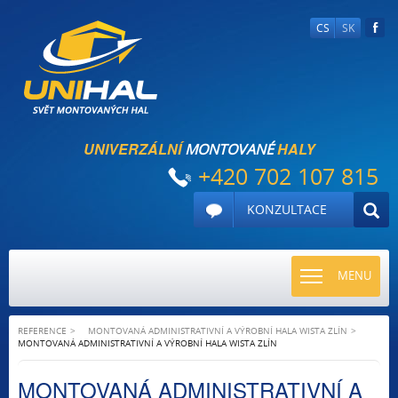
CS
SK
UNIVERZÁLNÍ
HALY
MONTOVANÉ
+420 702 107 815
KONZULTACE
TOGGLE
MENU
NAVIGATI
REFERENCE
MONTOVANÁ ADMINISTRATIVNÍ A VÝROBNÍ HALA WISTA ZLÍN
MONTOVANÁ ADMINISTRATIVNÍ A VÝROBNÍ HALA WISTA ZLÍN
MONTOVANÁ ADMINISTRATIVNÍ A