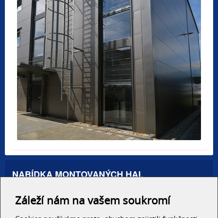
NABÍDKA MONTOVANÝCH HAL
Administrativní haly
Záleží nám na vašem soukromí
Autosalony, servisy
Výrobní areály
Skladové haly