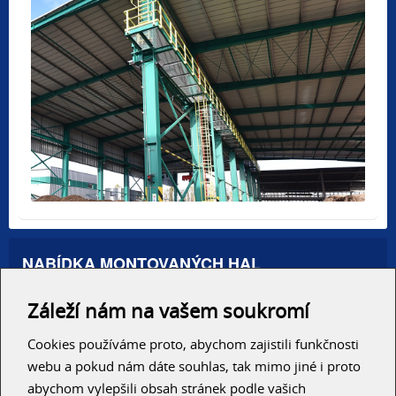
NABÍDKA MONTOVANÝCH HAL
Administrativní haly
Záleží nám na vašem soukromí
Autosalony, servisy
Výrobní areály
Skladové haly
Cookies používáme proto, abychom zajistili funkčnosti
Zemědělské haly
webu a pokud nám dáte souhlas, tak mimo jiné i proto
Konzolové regály
abychom vylepšili obsah stránek podle vašich