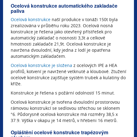
Ocelová konstrukce automatického zakladače
paliva
Ocelová konstrukce
naší produkce v tonáži 150t byla
zrealizována v průběhu roku 2023. Ocelová nosná
konstrukce je řešena jako otevřený přístřešek pro
automatický zakladač o nosnosti 3,3t a celkové
hmotnosti zakladače 21,9t. Ocelová konstrukce je
navržena dvoulodní, kdy jedna z lodí je opatřena
automatickým zakladačem.
Ocelová konstrukce je složena
z ocelových IPE a HEA
profilů, kotvení je navržené vetknuté a kloubové. Ztužení
ocelové konstrukce zajišťuje systém trubek a kulatiny do
kříže.
Konstrukce je řešena s požární odolností 15 minut.
Ocelová konstrukce je tvořena dvoulodní prostorovou
rámovou konstrukcí se sedlovou střechou se sklonem
°6. Půdorysně ocelová konstrukce má rozměry 38,5 x
37.9. Výška v okapu je 14 metrů, v hřebeni 16 metrů.
Opláštění ocelové konstrukce trapézovým