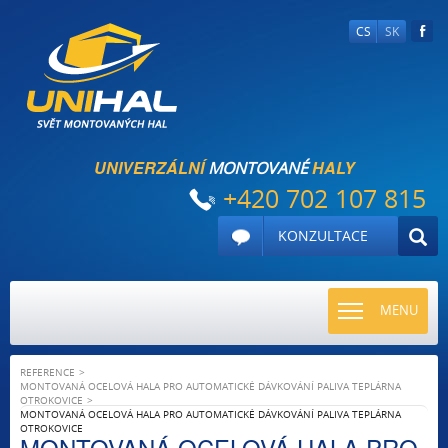
CS
SK
UNIVERZÁLNÍ
HALY
MONTOVANÉ
+420 702 107 815
KONZULTACE
TOGGLE
MENU
NAVIGATI
REFERENCE
MONTOVANÁ OCELOVÁ HALA PRO AUTOMATICKÉ DÁVKOVÁNÍ PALIVA TEPLÁRNA
OTROKOVICE
MONTOVANÁ OCELOVÁ HALA PRO AUTOMATICKÉ DÁVKOVÁNÍ PALIVA TEPLÁRNA
OTROKOVICE
MONTOVANÁ OCELOVÁ HALA PRO