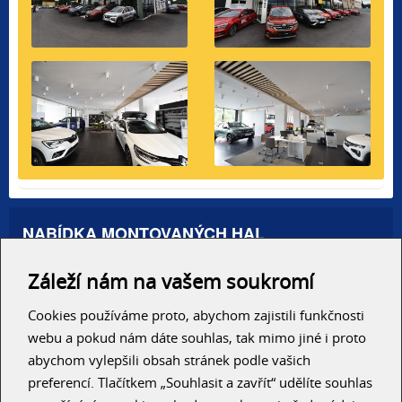
NABÍDKA MONTOVANÝCH HAL
Administrativní haly
Záleží nám na vašem soukromí
Autosalony, servisy
Výrobní areály
Skladové haly
Cookies používáme proto, abychom zajistili funkčnosti
Zemědělské haly
webu a pokud nám dáte souhlas, tak mimo jiné i proto
Konzolové regály
abychom vylepšili obsah stránek podle vašich
preferencí. Tlačítkem „Souhlasit a zavřít“ udělíte souhlas
RYCHLÝ KONTAKT