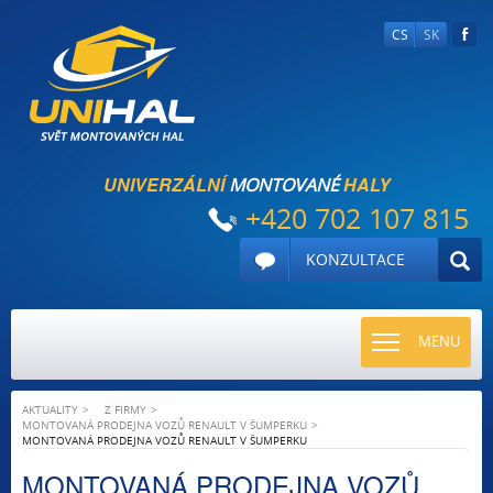
CS
SK
UNIVERZÁLNÍ
HALY
MONTOVANÉ
+420 702 107 815
KONZULTACE
TOGGLE
MENU
NAVIGATI
AKTUALITY
Z FIRMY
MONTOVANÁ PRODEJNA VOZŮ RENAULT V ŠUMPERKU
MONTOVANÁ PRODEJNA VOZŮ RENAULT V ŠUMPERKU
MONTOVANÁ PRODEJNA VOZŮ