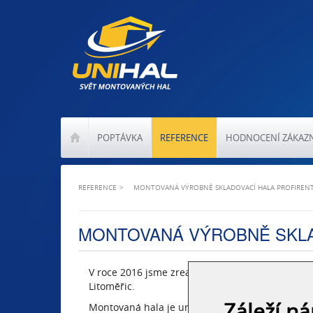
POPTÁVKA
REFERENCE
HODNOCENÍ ZÁKAZ
REFERENCE
MONTOVANÁ VÝROBNĚ SKLADOVACÍ HALA PROFIREN
MONTOVANÁ VÝROBNĚ SKLA
V roce 2016 jsme zrealizovali a předali novostav
Litoměřic.
Záleží n
Montovaná hala je určena k pronájmu pro další