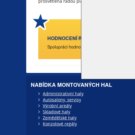
prosvětlena řadou plasových oken 5x1 8ks a 3x1 
HODNOCENÍ REALIZACE HALY PROF
Spolupráci hodnotím velice kladně.
NABÍDKA MONTOVANÝCH HAL
Administrativní haly
Autosalony, servisy
Výrobní areály
Skladové haly
Zemědělské haly
Konzolové regály