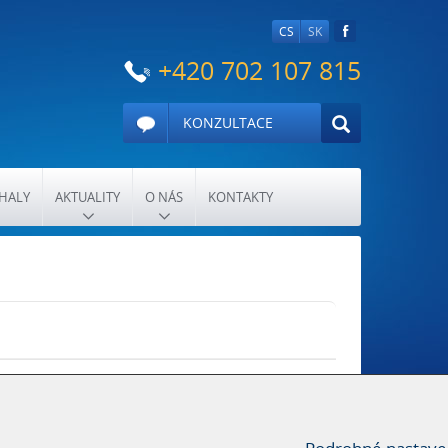
CS
SK
+420 702 107 815
KONZULTACE
HALY
AKTUALITY
O NÁS
KONTAKTY