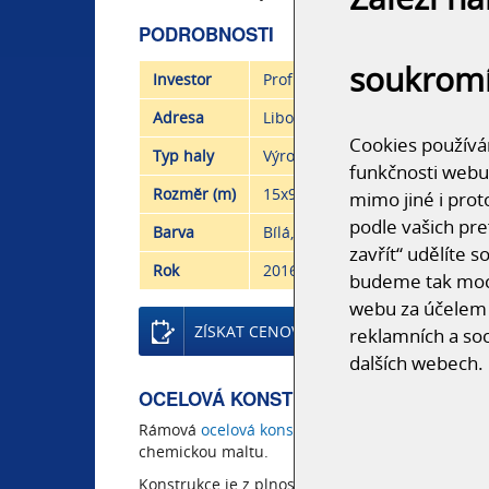
PODROBNOSTI
soukrom
Investor
Profirent s.r.o.
Adresa
Libochovice
Cookies používám
Typ haly
Výrobní, Skladové
funkčnosti webu
Rozměr (m)
15x90x5
mimo jiné i prot
podle vašich pre
Barva
Bílá, Zelená
zavřít“ udělíte 
Rok
2016
budeme tak moci
webu za účelem 
ZÍSKAT CENOVOU NABÍDKU
reklamních a soc
dalších webech.
OCELOVÁ KONSTRUKCE HALY PROFIR
Rámová
ocelová konstrukce
je kotvena k betono
chemickou maltu.
Konstrukce je z plnostěnného rámu, dimenzovan