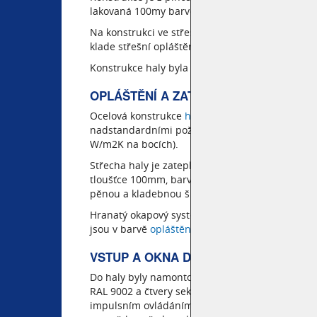
lakovaná 100my barvou šedobílou RAL 7035 s po
Na konstrukci ve střešní části jsme namontoval
klade střešní opláštění.
Konstrukce haly byla navržena se sedlovou stře
OPLÁŠTĚNÍ A ZATEPLENÍ HALY LIBOC
Ocelová konstrukce
haly
byla opláštěná vysoce 
nadstandardními požárními a tepelnými vlastno
W/m2K na bocích).
Střecha haly je zateplena v tloušťce PUR izolac
tloušťce 100mm, barvě bílé RAL 9010 a zelené RAL
pěnou a kladebnou šíří 1100mm.
Hranatý okapový systém 120x120mm stejně jako 
jsou v barvě
opláštění
bílé RAL 9010.
VSTUP A OKNA DO HALY
Do haly byly namontované troje ocelovo hliníko
RAL 9002 a čtvery sekční vrata 4x4m v barvě še
impulsním ovládáním a elektrickým průmyslov