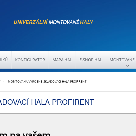
UNIVERZÁLNÍ
HALY
MONTOVANÉ
NÍKŮ
KONFIGURÁTOR
MAPA HAL
E-SHOP HAL
MONTOVANÉ 
T
MONTOVANÁ VÝROBNĚ SKLADOVACÍ HALA PROFIRENT
DOVACÍ HALA PROFIRENT
bu ocelové haly Profirent v Libochovicích u
ám na vašem
 firmy. Hala dosahuje rozměrů 15x90x5.