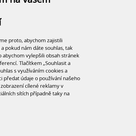
í
e proto, abychom zajistili
 a pokud nám dáte souhlas, tak
o abychom vylepšili obsah stránek
ferencí. Tlačítkem „Souhlasit a
souhlas s využíváním cookies a
FOTOGALERI
 předat údaje o používání našeho
zobrazení cílené reklamy v
CHCI SE ZEPTAT
iálních sítích případně taky na
ENT
vým patkám kloubově přes závitové tyče na
á do první sněhové oblasti a je dvakrát