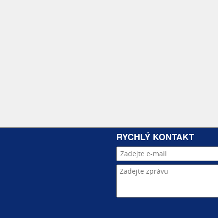
4ks složené z fixních a otevíravých oken.
IRENT
Iva Kuhnová, jednatelka společnosti
RYCHLÝ KONTAKT