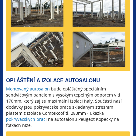
OPLÁŠTĚNÍ A IZOLACE AUTOSALONU
Montovaný autosalon
bude opláštěný speciálním
sendvičovým panelem s vysokým tepelným odporem v tl
170mm, který zajistí maximální izolaci haly. Součástí naší
dodávky jsou pokrývačské práce skládaným střešním
pláštěm z izolace CombiRoof tl. 280mm - ukázka
pokrývačských prací
na autosalonu Peugeot Kopecký na
fotkách níže.