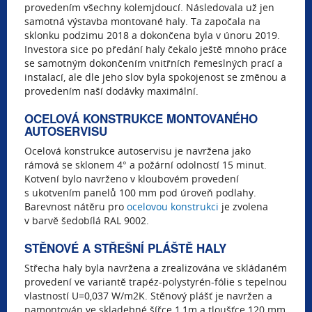
provedením všechny kolemjdoucí. Následovala už jen
samotná výstavba montované haly. Ta započala na
sklonku podzimu 2018 a dokončena byla v únoru 2019.
Investora sice po předání haly čekalo ještě mnoho práce
se samotným dokončením vnitřních řemeslných prací a
instalací, ale dle jeho slov byla spokojenost se změnou a
provedením naší dodávky maximální.
OCELOVÁ KONSTRUKCE MONTOVANÉHO
AUTOSERVISU
Ocelová konstrukce autoservisu je navržena jako
rámová se sklonem 4° a požární odolností 15 minut.
Kotvení bylo navrženo v kloubovém provedení
s ukotvením panelů 100 mm pod úroveň podlahy.
Barevnost nátěru pro
ocelovou konstrukci
je zvolena
v barvě šedobílá RAL 9002.
STĚNOVÉ A STŘEŠNÍ PLÁŠTĚ HALY
Střecha haly byla navržena a zrealizována ve skládaném
provedení ve variantě trapéz-polystyrén-fólie s tepelnou
vlastností U=0,037 W/m2K. Stěnový plášť je navržen a
namontován ve skladebné šířce 1,1m a tloušťce 120 mm