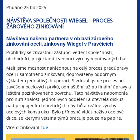
Přidáno 25.04.2025
NÁVŠTĚVA SPOLEČNOSTI WIEGEL – PROCES
ŽÁROVÉHO ZINKOVÁNÍ
Návštěva našeho partnera v oblasti žárového
zinkování oceli, zinkovny Wiegel v Pravčicích
Prohlídky se zúčastnili zástupci vedení společnosti,
obchodníci, projektanti i vedoucí výroby montovaných hal.
Měli jsme možnost nahlédnout na celý proces předúpravy
oceli i samotného zinkování, doprovázený odborným
výkladem jednotlivých operací. Sledovali jsme proces od
zavěšení ocelových prvků, odmaštění, až po finální úpravy a
leštění pozinkovaného povrchu. Tato návštěva napomohla
prolnutí znalostí jednotlivých oddělení a otevřela diskuzi
nad propojením teoretických návrhů a reálné výroby
ocelových konstrukcí. Bylo přínosné vidět naživo ocelové
dílce, se kterými většina týmů pracuje pouze na papíře.
Více o zinkování
zde