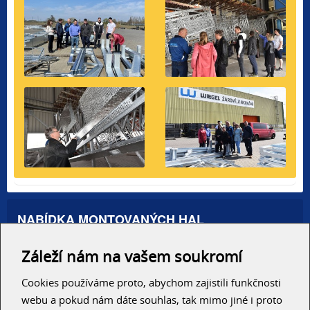
NABÍDKA MONTOVANÝCH HAL
Administrativní haly
Záleží nám na vašem soukromí
Autosalony, servisy
Výrobní areály
Skladové haly
Cookies používáme proto, abychom zajistili funkčnosti
Zemědělské haly
webu a pokud nám dáte souhlas, tak mimo jiné i proto
Konzolové regály