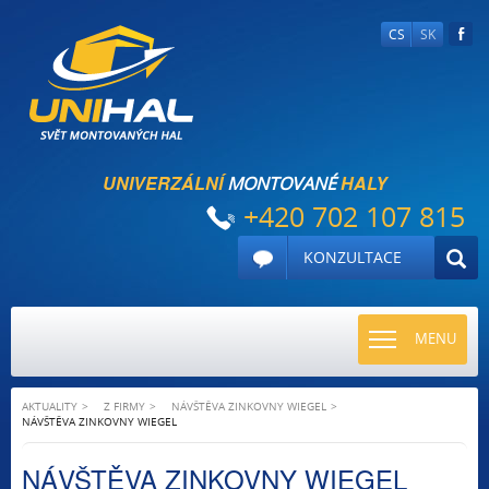
CS
SK
UNIVERZÁLNÍ
HALY
MONTOVANÉ
+420 702 107 815
KONZULTACE
TOGGLE
MENU
NAVIGATI
AKTUALITY
Z FIRMY
NÁVŠTĚVA ZINKOVNY WIEGEL
NÁVŠTĚVA ZINKOVNY WIEGEL
NÁVŠTĚVA ZINKOVNY WIEGEL