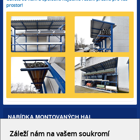
prostor!
NABÍDKA MONTOVANÝCH HAL
Administrativní haly
Záleží nám na vašem soukromí
Autosalony, servisy
Výrobní areály