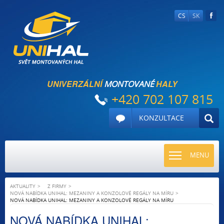
CS
SK
UNIVERZÁLNÍ
HALY
MONTOVANÉ
+420 702 107 815
KONZULTACE
TOGGLE
MENU
NAVIGATI
AKTUALITY
Z FIRMY
NOVÁ NABÍDKA UNIHAL: MEZANINY A KONZOLOVÉ REGÁLY NA MÍRU
NOVÁ NABÍDKA UNIHAL: MEZANINY A KONZOLOVÉ REGÁLY NA MÍRU
NOVÁ NABÍDKA UNIHAL: