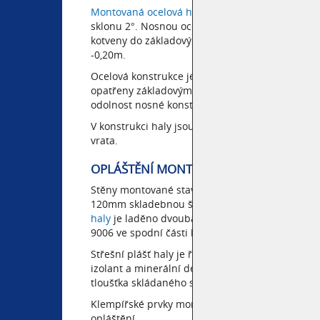
Montovaná ocelová hala
je tvořena plnostěnnou
sklonu 2°. Nosnou ocelovou konstrukci tvoří rám
kotveny do základových patek kloubově pomocí z
-0,20m.
Ocelová konstrukce je opatřena antikorozní pov
opatřeny základovým a vrchních nátěrem o tl. 1
odolnost nosné konstrukce je 15 minut.
V konstrukci haly jsou kotveny hliníkové dveře, 
vrata.
OPLÁŠTĚNÍ MONTOVANÉ HALY
Stěny montované stavby jsou opláštěny pěnovým
120mm skladebnou šíří 1000mm se součinitele
haly
je laděno dvoubarevně v odstínu antracit R
9006 ve spodní části haly.
Střešní plášť haly je řešen pomocí hydroizolační
izolant a minerální desky o tloušťce 240mm k 
tloušťka skládaného střešního pláště je 400mm.
Klempířské prvky montované haly jsou řešeny z
opláštění.