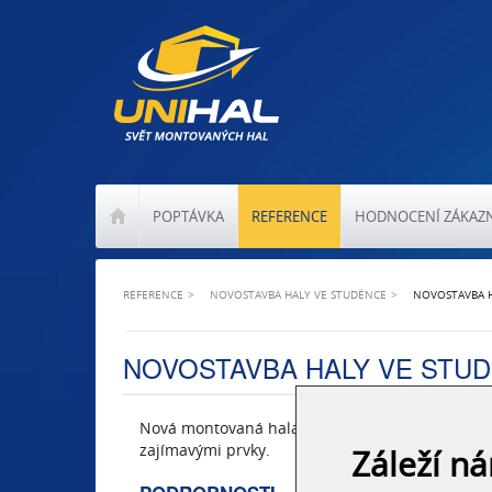
POPTÁVKA
REFERENCE
HODNOCENÍ ZÁKAZ
REFERENCE
NOVOSTAVBA HALY VE STUDÉNCE
NOVOSTAVBA H
NOVOSTAVBA HALY VE STU
Nová montovaná hala ve Studénce zaujme nadč
zajímavými prvky.
Záleží n