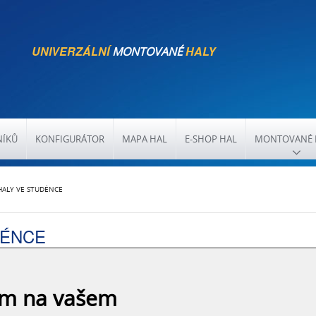
UNIVERZÁLNÍ
HALY
MONTOVANÉ
NÍKŮ
KONFIGURÁTOR
MAPA HAL
E-SHOP HAL
MONTOVANÉ 
ALY VE STUDÉNCE
DÉNCE
asovým designem, barevnou vyvážeností a
ám na vašem