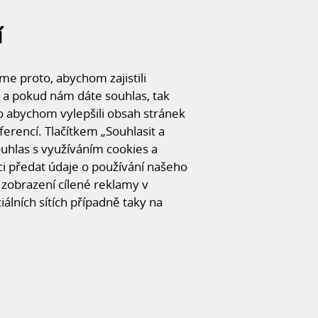
í
e proto, abychom zajistili
 a pokud nám dáte souhlas, tak
o abychom vylepšili obsah stránek
ferencí. Tlačítkem „Souhlasit a
souhlas s využíváním cookies a
 předat údaje o používání našeho
FOTOGALERI
zobrazení cílené reklamy v
CHCI SE ZEPTAT
iálních sítích případně taky na
UKCE
z více částí.
ýškou atiky +5,1m; menší část haly má
okrasný přístřešek se shodnou výškou +4,1m