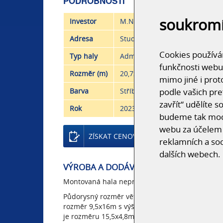
PODROBNOSTI
soukrom
Investor
M.NET Studénka s.r.o.
Adresa
Studénka
Cookies používám
Typ haly
Administrativní, prodejní
funkčnosti webu
Rozměr (m)
20,7x30x5,12
mimo jiné i prot
Barva
Stříbrná, Antracitová
podle vašich pre
zavřít“ udělíte 
Rok
2023
budeme tak moci
webu za účelem 
ZÍSKAT CENOVOU NABÍDKU
reklamních a soc
dalších webech.
VÝROBA A DODÁVKA OCELOVÉ KONSTR
Montovaná hala nepravidelného tvaru je složena 
Půdorysný rozměr větší části haly je 11x30m a v
rozměr 9,5x16m s výškou atiky +4,1m. Lemující 
je rozměru 15,5x4,8m.