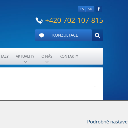
CS
SK
+420 702 107 815
KONZULTACE
HALY
AKTUALITY
O NÁS
KONTAKTY
Podrobné nastave