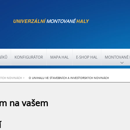
UNIVERZÁLNÍ
HALY
MONTOVANÉ
NÍKŮ
KONFIGURÁTOR
MAPA HAL
E-SHOP HAL
MONTOVANÉ 
SKÝCH NOVINÁCH
O UNIHALU VE STAVEBNÍCH A INVESTORSKÝCH NOVINÁCH
 A INVESTORSKÝCH NOVINÁCH
ám na vašem
VÝHLEDECH V POSLEDNÍM VYDÁNÍ STAVEBNÍCH A IN
í
í hal