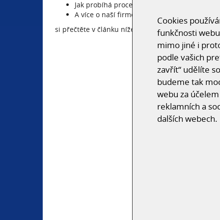
Jak probíhá proces realizace hal
A více o naší firmě Unihal
Cookies používám
si přečtěte v článku níže nebo zde na
odkazu
funkčnosti webu
mimo jiné i prot
podle vašich pre
zavřít“ udělíte 
budeme tak moci
webu za účelem 
reklamních a soc
dalších webech.