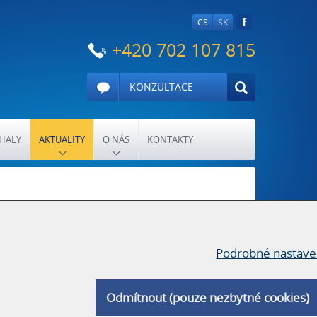
CS
SK
+420 702 107 815
KONZULTACE
HALY
AKTUALITY
O NÁS
KONTAKTY
Podrobné nastave
VESTORSKÝCH NOVIN.
Odmítnout (pouze nezbytné cookies)