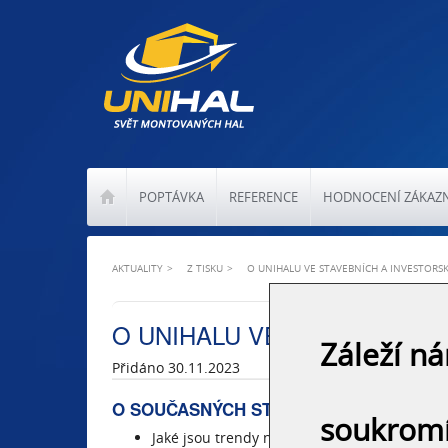
POPTÁVKA
REFERENCE
HODNOCENÍ ZÁKAZ
AKTUALITY
Z TISKU
O UNIHALU VE STAVEBNÍCH A INVESTOR
O UNIHALU VE STAVEBNÍCH
Záleží n
Přidáno 30.11.2023
O SOUČASNÝCH STAVBÁCH, PLÁNECH A 
soukrom
Jaké jsou trendy na trhu ocelových konstrukc