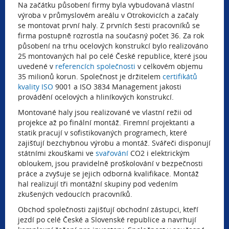
Na začátku působení firmy byla vybudovaná vlastní
výroba v průmyslovém areálu v Otrokovicích a začaly
se montovat první haly. Z prvních šesti pracovníků se
firma postupně rozrostla na současný počet 36. Za rok
působení na trhu ocelových konstrukcí bylo realizováno
25 montovaných hal po celé České republice, které jsou
uvedené v
referencích společnosti
v celkovém objemu
35 milionů korun. Společnost je držitelem
certifikátů
kvality ISO
9001 a ISO 3834 Management jakosti
provádění ocelových a hliníkových konstrukcí.
Montované haly jsou realizované ve vlastní režii od
projekce až po finální montáž. Firemní projektanti a
statik pracují v sofistikovaných programech, které
zajišťují bezchybnou výrobu a montáž. Svářeči disponují
státními zkouškami ve
svařování
CO2 i elektrickým
obloukem, jsou pravidelně proškolování v bezpečnosti
práce a zvyšuje se jejich odborná kvalifikace. Montáž
hal realizují tři montážní skupiny pod vedením
zkušených vedoucích pracovníků.
Obchod společnosti zajišťují obchodní zástupci, kteří
jezdí po celé České a Slovenské republice a navrhují