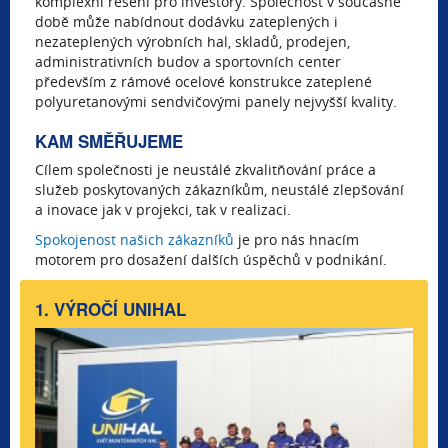
komplexní řešení pro investory. Společnost v současné
době může nabídnout dodávku zateplených i
nezateplených výrobních hal, skladů, prodejen,
administrativních budov a sportovních center
především z rámové ocelové konstrukce zateplené
polyuretanovými sendvičovými panely nejvyšší kvality.
KAM SMĚŘUJEME
Cílem společnosti je neustálé zkvalitňování práce a
služeb poskytovaných zákazníkům, neustálé zlepšování
a inovace jak v projekci, tak v realizaci.
Spokojenost našich zákazníků
je pro nás hnacím
motorem pro dosažení dalších úspěchů v podnikání.
1. VÝROČÍ UNIHAL