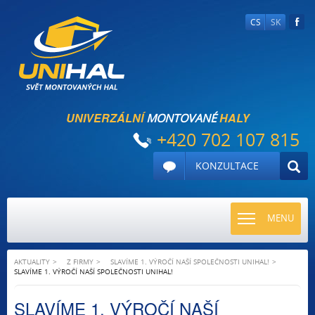
CS
SK
UNIVERZÁLNÍ
HALY
MONTOVANÉ
+420 702 107 815
KONZULTACE
TOGGLE
MENU
NAVIGATI
AKTUALITY
Z FIRMY
SLAVÍME 1. VÝROČÍ NAŠÍ SPOLEČNOSTI UNIHAL!
SLAVÍME 1. VÝROČÍ NAŠÍ SPOLEČNOSTI UNIHAL!
SLAVÍME 1. VÝROČÍ NAŠÍ