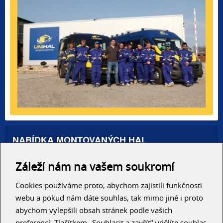
NABÍDKA MONTOVANÝCH HAL
Administrativní haly
Záleží nám na vašem soukromí
Autosalony, servisy
Výrobní areály
Skladové haly
Cookies používáme proto, abychom zajistili funkčnosti
Zemědělské haly
webu a pokud nám dáte souhlas, tak mimo jiné i proto
Konzolové regály
abychom vylepšili obsah stránek podle vašich
preferencí. Tlačítkem „Souhlasit a zavřít“ udělíte souhlas