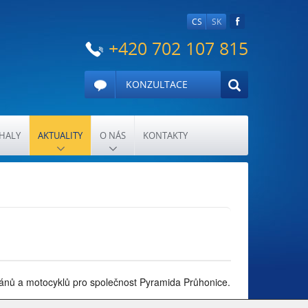
CS
SK
+420 702 107 815
KONZULTACE
HALY
AKTUALITY
O NÁS
KONTAKTY
teránů a motocyklů pro společnost Pyramida Průhonice.