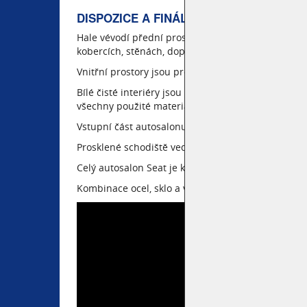
DISPOZICE A FINÁLNÍ ŘEŠENÍ MONTOV
Hale vévodí přední prosklená hliníková fasáda s č
kobercích, stěnách, doplňcích nábytku a osvětlení
Vnitřní prostory jsou prosklené, sklo je základním
Bílé čisté interiéry jsou všechny přesně v odstí
všechny použité materiály a vyspecifikovala požada
Vstupní část autosalonu je určena k expozici a pr
Prosklené schodiště vede do podlaží, kde je umíst
Celý autosalon Seat je krásnou ukázkou nepřeber
Kombinace ocel, sklo a vhodného barevného prop