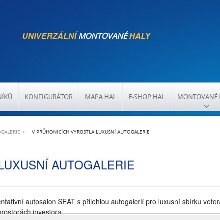
UNIVERZÁLNÍ
HALY
MONTOVANÉ
NÍKŮ
KONFIGURÁTOR
MAPA HAL
E-SHOP HAL
MONTOVANÉ 
OGALERIE
V PRŮHONICÍCH VYROSTLA LUXUSNÍ AUTOGALERIE
LUXUSNÍ AUTOGALERIE
entativní autosalon SEAT s přilehlou autogalerií pro luxusní sbírku ve
prostorách investora.