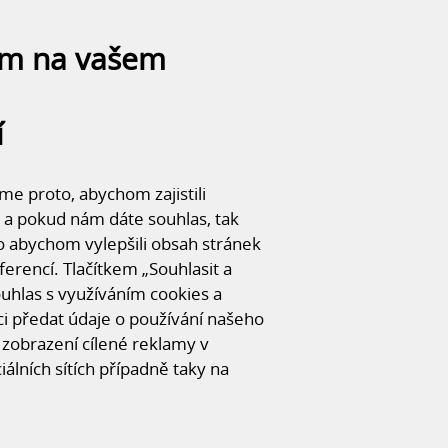
IDA PRŮHONICE
ám na vašem
kladná přípravná fáze, projekční práce a práce architektů. Vzniklo
 přiloženém videu.
í
stupně vyvíjel a upravoval až do finální podoby antracitové v kom
e proto, abychom zajistili
 a pokud nám dáte souhlas, tak
o abychom vylepšili obsah stránek
ferencí. Tlačítkem „Souhlasit a
souhlas s využíváním cookies a
 předat údaje o používání našeho
zobrazení cílené reklamy v
iálních sítích případně taky na