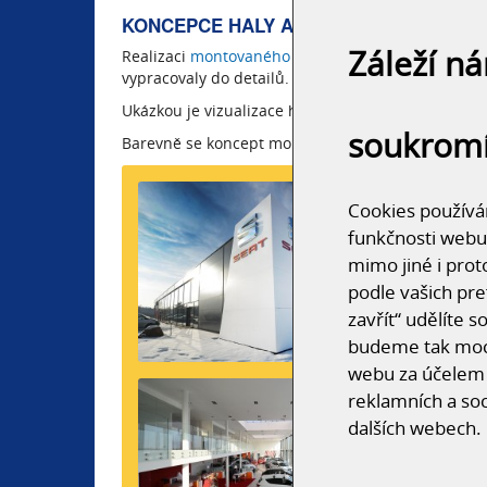
KONCEPCE HALY AUTOGALERIE PYRAM
Záleží n
Realizaci
montovaného autosalonu
předcházela dů
vypracovaly do detailů.
Ukázkou je vizualizace haly exteriéru i interiéru v
soukrom
Barevně se koncept montovaného autosalonu také po
Cookies používám
funkčnosti webu
mimo jiné i prot
podle vašich pre
zavřít“ udělíte 
budeme tak moci
webu za účelem 
reklamních a soc
dalších webech.