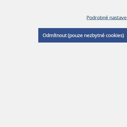
 několik základních návrhů, které se postupně
Podrobné nastave
Odmítnout (pouze nezbytné cookies)
binaci s čistě bílou interiérovou barvou.