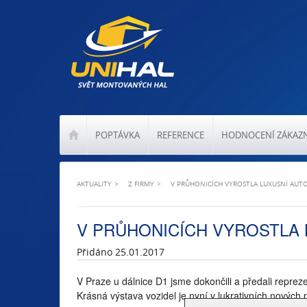
POPTÁVKA
REFERENCE
HODNOCENÍ ZÁKAZ
AKTUALITY
Z FIRMY
V PRŮHONICÍCH VYROSTLA LUXUSNÍ AUT
V PRŮHONICÍCH VYROSTLA 
Přidáno 25.01.2017
V Praze u dálnice D1 jsme dokončili a předali reprez
Krásná výstava vozidel je nyní v lukrativních nových 