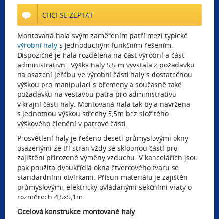
CHCI SE ZEPTAT
Montovaná hala svým zaměřením patří mezi typické
výrobní haly
s jednoduchým funkčním řešením.
Dispozičně je hala rozdělena na část výrobní a část
administrativní. Výška haly 5,5 m vyvstala z požadavku
na osazení jeřábu ve výrobní části haly s dostatečnou
výškou pro manipulaci s břemeny a současně také
požadavku na vestavbu patra pro administrativu
v krajní části haly. Montovaná hala tak byla navržena
s jednotnou výškou střechy 5,5m bez složitého
výškového členění v patrové části.
Prosvětlení haly je řešeno deseti průmyslovými okny
osazenými ze tří stran vždy se sklopnou částí pro
zajištění přirozené výměny vzduchu. V kancelářích jsou
pak použita dvoukřídlá okna čtvercového tvaru se
standardními otvírkami. Přísun materiálu je zajištěn
průmyslovými, elektricky ovládanými sekčními vraty o
rozměrech 4,5x5,1m.
Ocelová konstrukce montované haly