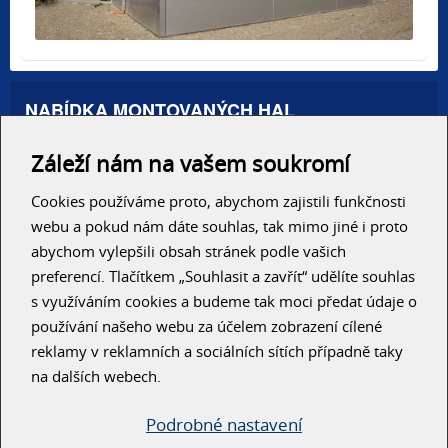
NABÍDKA MONTOVANÝCH HAL
Administrativní haly
Záleží nám na vašem soukromí
Autosalony, servisy
Výrobní areály
Skladové haly
Cookies používáme proto, abychom zajistili funkčnosti
Zemědělské haly
webu a pokud nám dáte souhlas, tak mimo jiné i proto
Konzolové regály
abychom vylepšili obsah stránek podle vašich
preferencí. Tlačítkem „Souhlasit a zavřít“ udělíte souhlas
RYCHLÝ KONTAKT
s využíváním cookies a budeme tak moci předat údaje o
používání našeho webu za účelem zobrazení cílené
reklamy v reklamních a sociálních sítích případně taky
na dalších webech.
Podrobné nastavení
ODESLAT