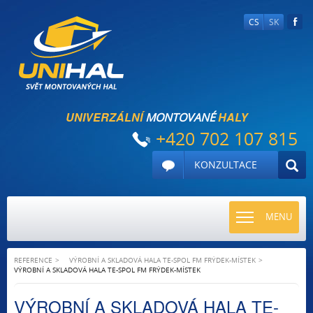
CS
SK
UNIVERZÁLNÍ
HALY
MONTOVANÉ
+420 702 107 815
KONZULTACE
TOGGLE
MENU
NAVIGATI
REFERENCE
VÝROBNÍ A SKLADOVÁ HALA TE-SPOL FM FRÝDEK-MÍSTEK
VÝROBNÍ A SKLADOVÁ HALA TE-SPOL FM FRÝDEK-MÍSTEK
VÝROBNÍ A SKLADOVÁ HALA TE-