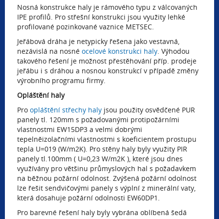
Nosná konstrukce haly je rámového typu z válcovaných
IPE profilů. Pro střešní konstrukci jsou využity lehké
profilované pozinkované vaznice METSEC.
Jeřábová dráha je netypicky řešena jako vestavná,
nezávislá na nosné
ocelové konstrukci haly
. Výhodou
takového řešení je možnost přestěhování příp. prodeje
jeřábu i s dráhou a nosnou konstrukcí v případě změny
výrobního programu firmy.
Opláštění haly
Pro
opláštění střechy haly
jsou použity osvědčené PUR
panely tl. 120mm s požadovanými protipožárními
vlastnostmi EW15DP3 a velmi dobrými
tepelněizolačními vlastnostmi s koeficientem prostupu
tepla U=019 (W/m2K). Pro stěny haly byly využity PIR
panely tl.100mm ( U=0,23 W/m2K ), které jsou dnes
využívány pro většinu průmyslových hal s požadavkem
na běžnou požární odolnost. Zvýšená požární odolnost
lze řešit sendvičovými panely s výplní z minerální vaty,
která dosahuje požární odolnosti EW60DP1.
Pro barevné řešení haly byly vybrána oblíbená šedá