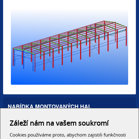
NABÍDKA MONTOVANÝCH HAL
Administrativní haly
Záleží nám na vašem soukromí
Autosalony, servisy
Výrobní areály
Skladové haly
Cookies používáme proto, abychom zajistili funkčnosti