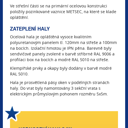
Ve střešní části se na primární ocelovou konstrukci
položily pozinkované vaznice METSEC, na které se klade
opláštění.
ZATEPLENÍ HALY
Ocelová hala je opláštěná vysoce kvalitním
polyuretanovým panelem tl. 120mm na střeše a 100mm
na bocích. Izolační hmotou je IPN pěna. Barevně byly
sendvičové panely zvolené v barvě stříbrné RAL 9006 a
profilaci box na bocích a modré RAL 5010 na střeše.
Klempířské prvky a okapy byly dodány v barvě modré
RAL 5010.
Hala je prosvětlená pásy oken v podélných stranách
haly. Do vrat byly namontovány 3 sekční vrata s
elektrickým průmyslovým pohonem rozměru 5x5m.