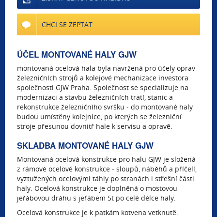
CHCI SE ZEPTAT
ÚČEL MONTOVANÉ HALY GJW
montovaná ocelová hala byla navržená pro účely oprav
železničních strojů a kolejové mechanizace investora
společnosti GJW Praha. Společnost se specializuje na
modernizaci a stavbu železničních tratí, stanic a
rekonstrukce železničního svršku - do montované haly
budou umístěny kolejnice, po kterých se železniční
stroje přesunou dovnitř hale k servisu a opravě.
SKLADBA MONTOVANÉ HALY GJW
Montovaná ocelová konstrukce pro halu GJW je složená
z rámové ocelové konstrukce - sloupů, náběhů a příčelí,
vyztužených ocelovými táhly po stranách i střešní části
haly. Ocelová konstrukce je doplněná o mostovou
jeřábovou dráhu s jeřábem 5t po celé délce haly.
Ocelová konstrukce je k patkám kotvena vetknutě.