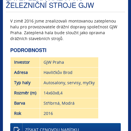
ŽELEZNIČNÍ STROJE GJW
V zimě 2016 jsme zrealizovali montovanou zateplenou
halu pro provozovatele drážní dopravy společnost GJW
Praha. Zateplená hala bude sloužit jako opravna
drážních stavebních strojů.
PODROBNOSTI
Investor
GJW Praha
Adresa
Havlíčkův Brod
Typ haly
Autosalony, servisy, myčky
Rozměr (m)
14x60x8,4
Barva
Stříbrná, Modrá
Rok
2016
ZÍSKAT CENOVOU NABÍDKU