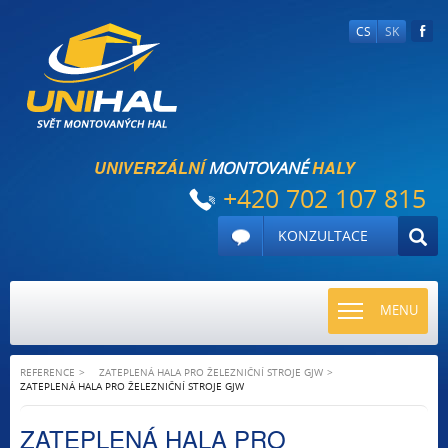
CS
SK
UNIVERZÁLNÍ
HALY
MONTOVANÉ
+420 702 107 815
KONZULTACE
TOGGLE
MENU
NAVIGATI
REFERENCE
ZATEPLENÁ HALA PRO ŽELEZNIČNÍ STROJE GJW
ZATEPLENÁ HALA PRO ŽELEZNIČNÍ STROJE GJW
ZATEPLENÁ HALA PRO