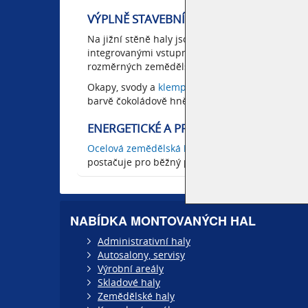
VÝPLNĚ STAVEBNÍCH OTVORŮ V HALE
Na jižní stěně haly jsou umístěna sekční průmys
integrovanými vstupními dveřmi. Vrata umožňuj
rozměrných zemědělských zařízení.
Okapy, svody a
klempířské prvky
montované hal
barvě čokoládově hnědé (RAL 8017).
ENERGETICKÉ A PROVOZNÍ INFORMACE
Ocelová zemědělská hala
není vytápěna. Do obje
postačuje pro běžný provoz skladu a obslužných
NABÍDKA MONTOVANÝCH HAL
Administrativní haly
Autosalony, servisy
Výrobní areály
Skladové haly
Zemědělské haly