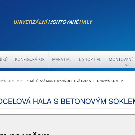
UNIVERZÁLNÍ
HALY
MONTOVANÉ
NÍKŮ
KONFIGURÁTOR
MAPA HAL
E-SHOP HAL
MONTOVANÉ 
OVÝM SOKLEM
ZEMĚDĚLSKÁ MONTOVANÁ OCELOVÁ HALA S BETONOVÝM SOKLEM
OCELOVÁ HALA S BETONOVÝM SOKLE
lských produktů a techniky. Tato montovaná
y zajímavé řešení pro zemědělské využití.