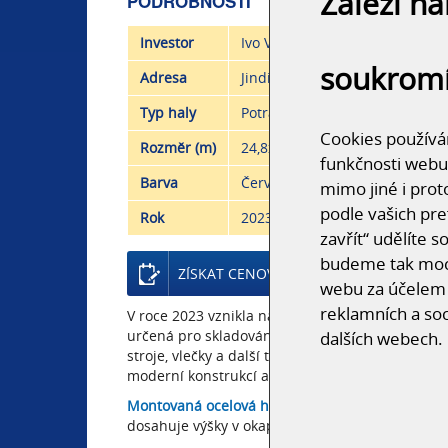
Záleží n
PODROBNOSTI
Investor
Ivo VOLKMER
soukrom
Adresa
Jindřichov
Typ haly
Potravinářské, zemědělské
Cookies používám
Rozměr (m)
24,8x39,6x5,26
funkčnosti webu
Barva
Červená, Hnědá
mimo jiné i prot
podle vašich pre
Rok
2023
zavřít“ udělíte 
budeme tak moci
ZÍSKAT CENOVOU NABÍDKU
webu za účelem 
reklamních a soc
V roce 2023 vznikla na pozemku soukromého in
určená pro skladování obilí, semen a úsušků. H
dalších webech.
stroje, vlečky a další techniku. Funkční i vizuál
moderní konstrukcí a odolností.
Montovaná ocelová hala
má rozměry půdorysu 24
dosahuje výšky v okapu 5,26 m a výška v nejvyšš