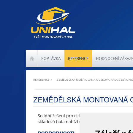
POPTÁVKA
REFERENCE
HODNOCENÍ ZÁKAZ
REFERENCE
ZEMĚDĚLSKÁ MONTOVANÁ OCELOVÁ HALA S BETON
ZEMĚDĚLSKÁ MONTOVANÁ 
Solidní řešení pro celoroční skladování zemědě
skladová hala nabízí účelové a zároveň estetick