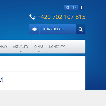
CS
SK
+420 702 107 815
KONZULTACE
HALY
AKTUALITY
O NÁS
KONTAKTY
M