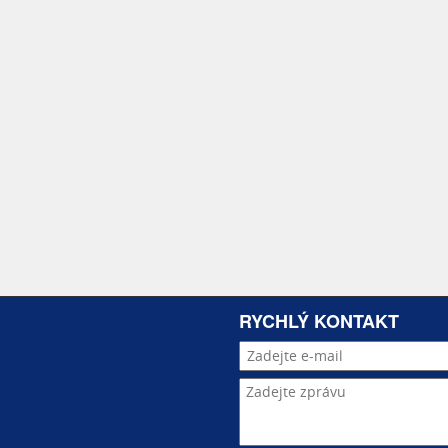
lová vrata o rozměru 4,7 × 4,5 m s
í pohodlný vjezd techniky včetně
y
jsou z lakovaného ocelového plechu v
ktu je přivedena elektrická energie, což
 zařízení.
RYCHLÝ KONTAKT