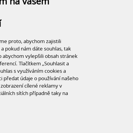
ám na vašem
í
e proto, abychom zajistili
 a pokud nám dáte souhlas, tak
o abychom vylepšili obsah stránek
ferencí. Tlačítkem „Souhlasit a
souhlas s využíváním cookies a
FOTOGALERI
 předat údaje o používání našeho
CHCI SE ZEPTAT
zobrazení cílené reklamy v
iálních sítích případně taky na
vestora nová
montovaná zemědělská hala
ala zároveň slouží jako sklad pro zemědělské
ně výrazné řešení spojuje tradiční materiály s
,8 × 39,6 m. Sedlová střecha se sklonem 7°
ím bodě haly (v hřebeni) je 6,8 m.