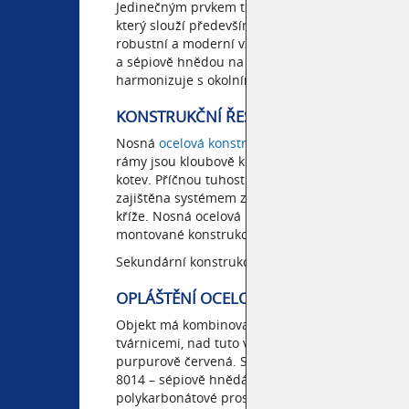
Jedinečným prvkem této montované haly je vysok
který slouží především k zajištění stability skl
robustní a moderní vzhled. Kombinace barev v 
a sépiově hnědou na střeše, navíc vytváří este
harmonizuje s okolním prostředím.
KONSTRUKČNÍ ŘEŠENÍ MONTOVANÉ OCE
Nosná
ocelová konstrukce haly
je rámového typu
rámy jsou kloubově kotveny na základovou kons
kotev. Příčnou tuhost zajišťují příčné rámové v
zajištěna systémem ztužení – střešní i stěnové z
kříže. Nosná ocelová konstrukce splňuje požárn
montované konstrukce jsou ošetřeny základním
Sekundární konstrukce pro uchycení opláštění je
OPLÁŠTĚNÍ OCELOVÉ HALY
Objekt má kombinovaný stěnový plášť. Do výšky
tvárnicemi, nad tuto výšku je
hala
opláštěna
tra
purpurově červená. Střešní krytina je tvořena 
8014 – sépiově hnědá. Pro přístup denního svě
polykarbonátové prosvětlovací výplně.