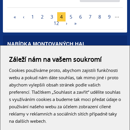
(current)
«
‹
1
2
3
4
5
6
7
8
9
⋯
12
›
»
NABÍDKA MONTOVANÝCH HAL
Administrativní haly
Záleží nám na vašem soukromí
Autosalony, servisy
Výrobní areály
Skladové haly
Cookies používáme proto, abychom zajistili funkčnosti
Zemědělské haly
webu a pokud nám dáte souhlas, tak mimo jiné i proto
Konzolové regály
abychom vylepšili obsah stránek podle vašich
preferencí. Tlačítkem „Souhlasit a zavřít“ udělíte souhlas
RYCHLÝ KONTAKT
s využíváním cookies a budeme tak moci předat údaje o
používání našeho webu za účelem zobrazení cílené
reklamy v reklamních a sociálních sítích případně taky
na dalších webech.