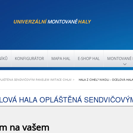
UNIVERZÁLNÍ
HALY
MONTOVANÉ
NÍKŮ
KONFIGURÁTOR
MAPA HAL
E-SHOP HAL
MONTOVANÉ 
OPLÁŠTĚNÁ SENDVIČOVÝM PANELEM IMITACE CIHLA!
HALA Z CIHEL? NIKOLI - OCELOVÁ HA
CELOVÁ HALA OPLÁŠTĚNÁ SENDVIČOVÝM
ám na vašem