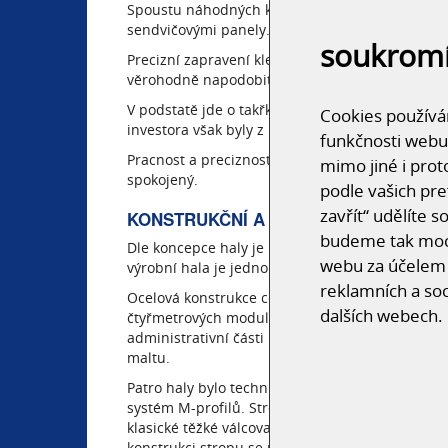
Spoustu náhodných kolemjdoucích nemůže uvěřit,
sendvičovými panely.
soukrom
Precizní zapravení klempířů udělalo svou dokon
věrohodně napodobit cihlostavbu.
V podstatě jde o takřka málo vídanou stavbu 
Cookies používám
investora však byly z úřadů velmi tvrdé kvůli ok
funkčnosti webu
Pracnost a preciznost pokládky je znát na každé
mimo jiné i prot
spokojený.
podle vašich pre
zavřít“ udělíte 
KONSTRUKČNÍ A DISPOZIČNÍ ŘEŠENÍ
budeme tak moci
Dle koncepce haly je hala rozčleněna na adminis
webu za účelem 
výrobní hala je jednopodlažní a je přímo napoj
reklamních a soc
Ocelová konstrukce celé haly je složená z ocel
dalších webech.
čtyřmetrových modulech. Ocelová konstrukce je
administrativní části haly. Ocelové sloupy se u
maltu.
Patro haly bylo technicky vymyšleno velmi ekono
systém M-profilů. Stropnice mají velkou únosn
klasické těžké válcované profily. Průvlaky pro k
konstrukci stropu se položí nosný trapézový pl