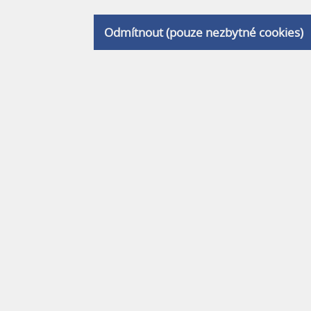
Odmítnout (pouze nezbytné cookies)
s.
vá,
ou
rukční
eton