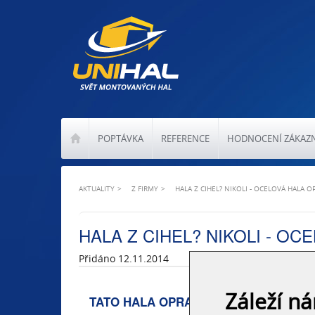
POPTÁVKA
REFERENCE
HODNOCENÍ ZÁKAZ
AKTUALITY
Z FIRMY
HALA Z CIHEL? NIKOLI - OCELOVÁ HALA 
HALA Z CIHEL? NIKOLI - O
Přidáno 12.11.2014
Záleží n
TATO HALA OPRAVDU NENÍ Z CIHEL!