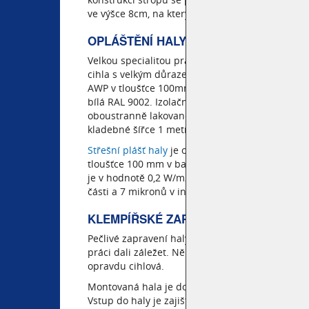
ve výšce 8cm, na který se pokládá dlažba.
OPLÁŠTĚNÍ HALY V PRAZE V IMITACI C
Velkou specialitou právě této montované haly je j
cihla s velkým důrazem na precizní zapravení k
AWP v tloušťce 100mm a požární odolností EW/EI 1
bílá RAL 9002. Izolační jádro panelu je tvořeno
oboustranně lakované polyesterem 25 mikronů z v
kladebné šířce 1 metr.
Střešní plášť haly
je opláštěn sendvičovým panel
tloušťce 100 mm v barvě Terracota. Požární odol
je v hodnotě 0,2 W/m2K. Krycí plechy panelu js
části a 7 mikronů v interiéru. Vnitřní izolační j
KLEMPÍŘSKÉ ZAPRAVENÍ A VÝPLNĚ O
Pečlivé zapravení haly bylo základním a důlež
práci dali záležet. Několik plastových oken byl
opravdu cihlová.
Montovaná hala je dokonale prosvětlená systém
Vstup do haly je zajištěn křídlovými garážovými 