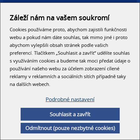
Administrativní haly
Autosalony, servisy
Záleží nám na vašem soukromí
Výrobní areály
Skladové haly
Cookies používáme proto, abychom zajistili funkčnosti
Zemědělské haly
Konzolové regály
webu a pokud nám dáte souhlas, tak mimo jiné i proto
abychom vylepšili obsah stránek podle vašich
RYCHLÝ KONTAKT
preferencí. Tlačítkem „Souhlasit a zavřít“ udělíte souhlas
s využíváním cookies a budeme tak moci předat údaje o
používání našeho webu za účelem zobrazení cílené
reklamy v reklamních a sociálních sítích případně taky
na dalších webech.
ODESLAT
Podrobné nastavení
Souhlasit a zavřít
© Unihal 2014
Odmítnout (pouze nezbytné cookies)
Created by
ArtWeby
| Powered by
ArtCMS