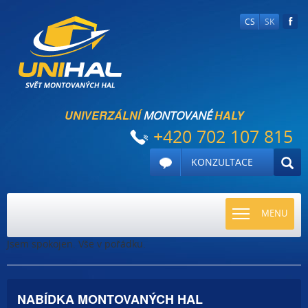
CS
SK
UNIVERZÁLNÍ
HALY
MONTOVANÉ
+420 702 107 815
KONZULTACE
TOGGLE
MENU
NAVIGATI
Jsem spokojen. Vše v pořádku.
NABÍDKA MONTOVANÝCH HAL