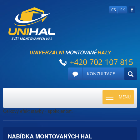
CS
SK
UNIVERZÁLNÍ
HALY
MONTOVANÉ
+420 702 107 815
KONZULTACE
TOGGLE
MENU
NAVIGATI
Celkový efekt stavby - spokojenost.
NABÍDKA MONTOVANÝCH HAL