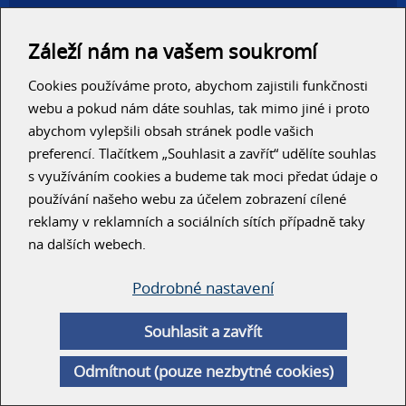
Administrativní haly
Autosalony, servisy
Záleží nám na vašem soukromí
Výrobní areály
Skladové haly
Cookies používáme proto, abychom zajistili funkčnosti
Zemědělské haly
Konzolové regály
webu a pokud nám dáte souhlas, tak mimo jiné i proto
abychom vylepšili obsah stránek podle vašich
RYCHLÝ KONTAKT
preferencí. Tlačítkem „Souhlasit a zavřít“ udělíte souhlas
s využíváním cookies a budeme tak moci předat údaje o
používání našeho webu za účelem zobrazení cílené
reklamy v reklamních a sociálních sítích případně taky
na dalších webech.
Podrobné nastavení
ODESLAT
Souhlasit a zavřít
© Unihal 2014
Odmítnout (pouze nezbytné cookies)
Created by
ArtWeby
| Powered by
ArtCMS