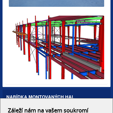
NABÍDKA MONTOVANÝCH HAL
Administrativní haly
Záleží nám na vašem soukromí
Autosalony, servisy