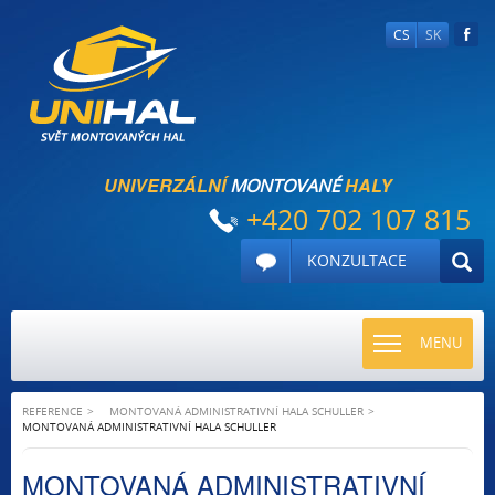
CS
SK
UNIVERZÁLNÍ
HALY
MONTOVANÉ
+420 702 107 815
KONZULTACE
TOGGLE
MENU
NAVIGATI
REFERENCE
MONTOVANÁ ADMINISTRATIVNÍ HALA SCHULLER
MONTOVANÁ ADMINISTRATIVNÍ HALA SCHULLER
MONTOVANÁ ADMINISTRATIVNÍ