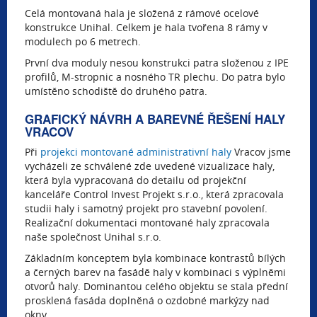
Celá montovaná hala je složená z rámové ocelové
konstrukce Unihal. Celkem je hala tvořena 8 rámy v
modulech po 6 metrech.
První dva moduly nesou konstrukci patra složenou z IPE
profilů, M-stropnic a nosného TR plechu. Do patra bylo
umístěno schodiště do druhého patra.
GRAFICKÝ NÁVRH A BAREVNÉ ŘEŠENÍ HALY
VRACOV
Při
projekci montované administrativní haly
Vracov jsme
vycházeli ze schválené zde uvedené vizualizace haly,
která byla vypracovaná do detailu od projekční
kanceláře Control Invest Projekt s.r.o., která zpracovala
studii haly i samotný projekt pro stavební povolení.
Realizační dokumentaci montované haly zpracovala
naše společnost Unihal s.r.o.
Základním konceptem byla kombinace kontrastů bílých
a černých barev na fasádě haly v kombinaci s výplněmi
otvorů haly. Dominantou celého objektu se stala přední
prosklená fasáda doplněná o ozdobné markýzy nad
okny.