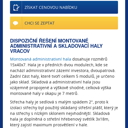
ZÍSKAT CENOVOU NABÍDKU
CHCI SE ZEPTAT
DISPOZIČNÍ ŘEŠENÍ MONTOVANÉ
ADMINISTRATIVNÍ A SKLADOVACÍ HALY
VRACOV
Montovaná administrativní hala
dosahuje rozměrů
15x40x7. Hala je v předních dvou modulech, kde se
nachází administrativní zázemí investora, dvoupatrová.
Zadní část haly, které tvoří celkem 5 modulů, je určeno
jako sklad. Skladová a administrativní hala jsou
vzájemně propojené a výškově shodné, celková výška
montované haly v okapu je 7 metrů.
Střecha haly je sedlová s malým spádem 2°, proto k
izolaci střechy byl použitý skládaný střešní plášť, který je
na střechy s nízkým sklonem nejvhodnější. Skladová
hala je doplněná o střešní hřebenový světlík 3x18m,
který zajistí maximum prosvětlení v hale.