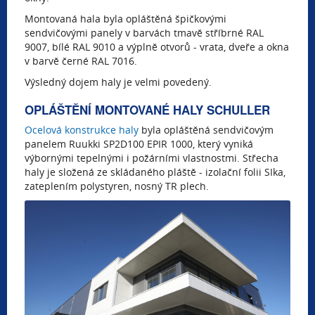
Montovaná hala byla opláštěná špičkovými
sendvičovými panely v barvách tmavě stříbrné RAL
9007, bílé RAL 9010 a výplně otvorů - vrata, dveře a okna
v barvě černé RAL 7016.
Výsledný dojem haly je velmi povedený.
OPLÁŠTĚNÍ MONTOVANÉ HALY SCHULLER
Ocelová konstrukce haly
byla opláštěná sendvičovým
panelem Ruukki SP2D100 EPIR 1000, který vyniká
výbornými tepelnými i požárními vlastnostmi. Střecha
haly je složená ze skládaného pláště - izolační folii SIka,
zateplením polystyren, nosný TR plech.