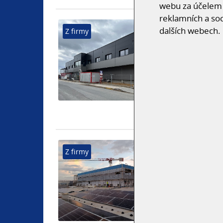
webu za účelem 
reklamních a soc
REALIZACE 
dalších webech.
Z firmy
PŘED DOKO
Přidáno 7. 2.
Právě finišu
na nové admi
Praze.
NÁSTAVBA V
Z firmy
Přidáno 19. 
Realizujeme 
Lounech. Spe
umístění díl
provozu ve v