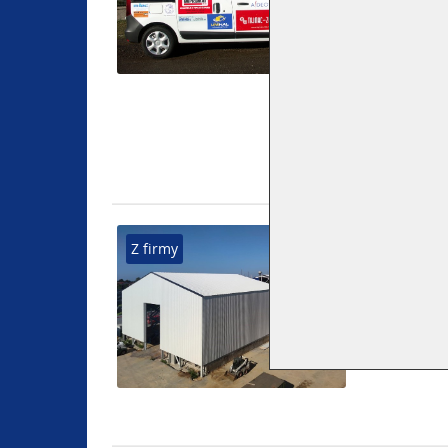
již pátý auto
zdravotnické 
FINALIZACE
Z firmy
Přidáno 18. 
Finalizujeme
naší výroby.
opláštěný tr