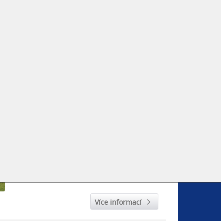
novou zateplenou
montovanou halu
o
rozměrech 12x42x4,2m.
Firmě Fortex-CZ s.r.o., která se zabývá
prodejem materiálu pro dřevozpracující
průmysl, budou prostory haly sloužit
převážně ke zpracování dřevěných výrobků
a jako showroom.
Více informací
NÁŠ LET BALÓNEM
Přidáno 31. 8. 2023
Trochu jsme se proletěli a udělali si hezký
ne-pracovní den :-)
Více informací