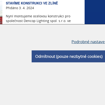
STAVÍME KONSTRUKCI VE ZLÍNĚ
Přidáno 3. 4. 2024
Nyní montujeme ocelovou konstrukci pro
společnost Dencop Lighting spol. s.r.o. ve
Zlíně Malenovicích.
Podrobné nastave
Více informací
Odmítnout (pouze nezbytné cookies)
PŘEDANÁ VÝROBNÍ HALA V PLZNI
Přidáno 15. 2. 2024
Dokončená a předaná nová hala nedaleko
Plzně pro soukromého investora je určena
k dalšímu pronájmu.
Více informací