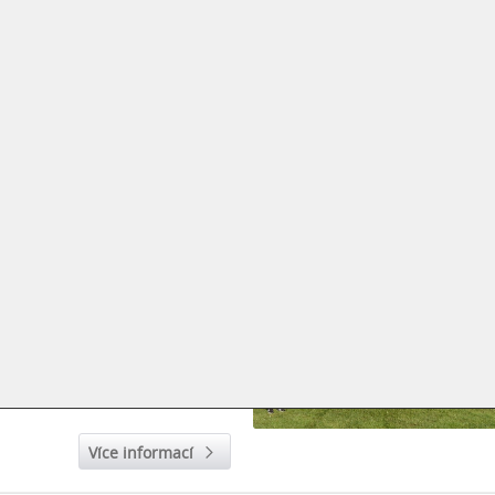
mobil pro sociální a
služby ve Zlínském kraji.
Více informací
 SKLADOVÉ HALY 25X90X10
Z firmy
9. 2023
 opláštění ocelové konstrukce
 Nezateplený sklad bude
apézovými plechy.
Více informací