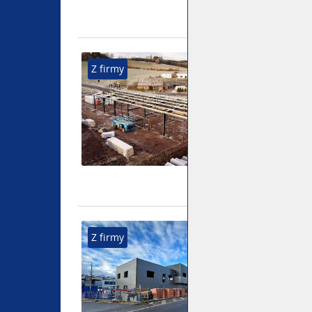
OCELOVÁ K
Z firmy
STUDENEC
Přidáno 10. 
Rámová ocelo
ve Studenci 
STAVBA HAL
Z firmy
DOKONČENÍ
Přidáno 12. 
Právě jsme d
administrati
společnost E