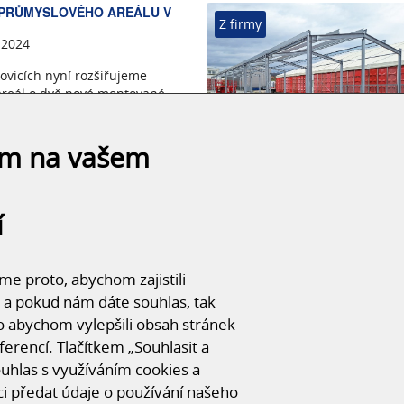
 PRŮMYSLOVÉHO AREÁLU V
Z firmy
 2024
ovicích nyní rozšiřujeme
areál o dvě nové montované
adování a jeden menší
ám na vašem
Více informací
í
E MONTÁŽ OCELOVÉ
Z firmy
E NOVÉ VÝROBNÍ HALY
2. 2024
e proto, abychom zajistili
hájili realizaci montáže
 a pokud nám dáte souhlas, tak
trukce výrobní haly 16x90x4,3.
o abychom vylepšili obsah stránek
ferencí. Tlačítkem „Souhlasit a
souhlas s využíváním cookies a
Více informací
 předat údaje o používání našeho