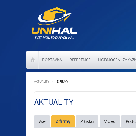
POPTÁVKA
REFERENCE
HODNOCENÍ ZÁKAZ
AKTUALITY
Z FIRMY
AKTUALITY
Vše
Z firmy
Z tisku
Video
Podc