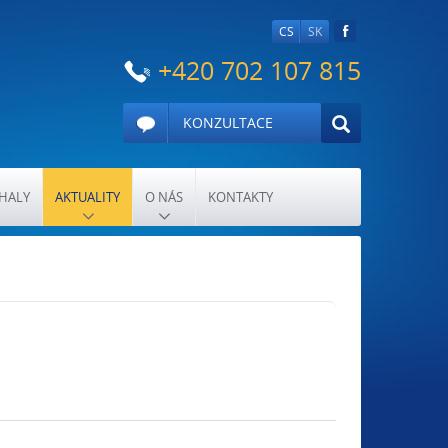
CS
SK
+420 702 107 815
KONZULTACE
HALY
AKTUALITY
O NÁS
KONTAKTY