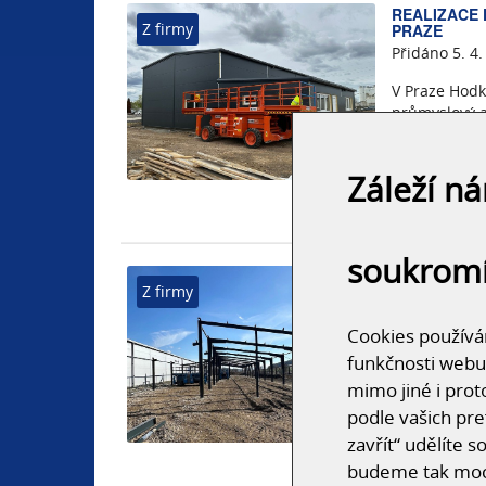
REALIZACE
Z firmy
PRAZE
Přidáno 5. 4.
V Praze Hodk
průmyslový 
haly pro skl
přístavek.
Záleží n
soukrom
ROZJÍŽDÍM
Z firmy
KONSTRUKC
Přidáno 16. 
Cookies používám
Právě jsme za
funkčnosti webu
ocelové kons
mimo jiné i prot
podle vašich pre
zavřít“ udělíte 
budeme tak moci