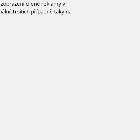
zobrazení cílené reklamy v
iálních sítích případně taky na
SKLADOVÉ HALY V PRAZE
Z firmy
NČENÍM
 2024
jí poslední dokončovací práce
nistrativně skladové haly v
Více informací
ÝROBNÍ HALY V LOUNECH
Z firmy
1. 2024
nástavbu provozní haly v
cifická montáž vzhledem k
a, která probíhá za běžného
ýrobním areálu.