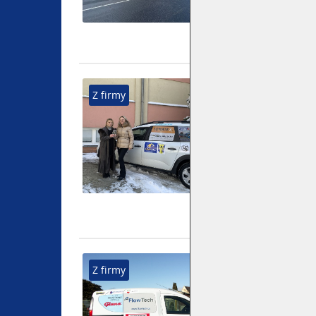
DNES PŘED
Z firmy
TERÉNNÍ SO
Přidáno 4. 1
Právě dnes b
ředitelce peč
Napajedlích.
projekt na p
služeb.
PODPOŘILI 
Z firmy
AUTOMOBIL
Přidáno 22. 
Naše společn