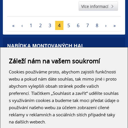
Více informací
(current)
«
‹
1
2
3
4
5
6
7
8
›
»
NABÍDKA MONTOVANÝCH HAL
Administrativní haly
Záleží nám na vašem soukromí
Autosalony, servisy
Výrobní areály
Skladové haly
Cookies používáme proto, abychom zajistili funkčnosti
Zemědělské haly
webu a pokud nám dáte souhlas, tak mimo jiné i proto
Konzolové regály
abychom vylepšili obsah stránek podle vašich
preferencí. Tlačítkem „Souhlasit a zavřít“ udělíte souhlas
RYCHLÝ KONTAKT
s využíváním cookies a budeme tak moci předat údaje o
používání našeho webu za účelem zobrazení cílené
reklamy v reklamních a sociálních sítích případně taky
na dalších webech.